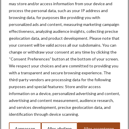
may store and/or access information from your device and
process the personal data, such as your IP address and
Bruggen bouwen naar Oost-
browsing data, for purposes like providing you with
Europa
personalized ads and content, measuring marketing campaign
effectiveness, analyzing audience insights, collecting precise
geolocation data, and product development. Please note that
your consent will be valid across all our subdomains. You can
change or withdraw your consent at any time by clicking the
“Consent Preferences” button at the bottom of your screen.
Themapagina's
We respect your choices and are committed to providing you
with a transparent and secure browsing experience. The
Machines
Duurzaamheid
Gewasbeschermin
third-party vendors are processing data for the following
purposes and special features: Store and/or access
information on a device, personalized advertising and content,
advertising and content measurement, audience research,
and services development, precise geolocation data, and
Kunstmeststrooier
Pootmachine
identification through device scanning.
Aanpassen
Alles afwijzen
Alles accepteren