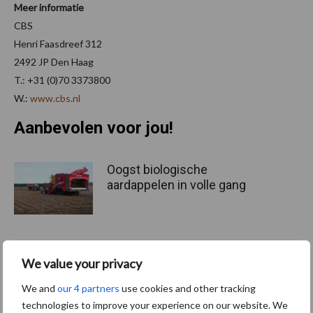
Meer informatie
CBS
Henri Faasdreef 312
2492 JP Den Haag
T.: +31 (0)70 3373800
W.:
www.cbs.nl
Aanbevolen voor jou!
Oogst biologische
aardappelen in volle gang
Nieuwe compacte
We value your privacy
gedragen pootcombinatie
We and
our 4 partners
use cookies and other tracking
van AVR
technologies to improve your experience on our website. We