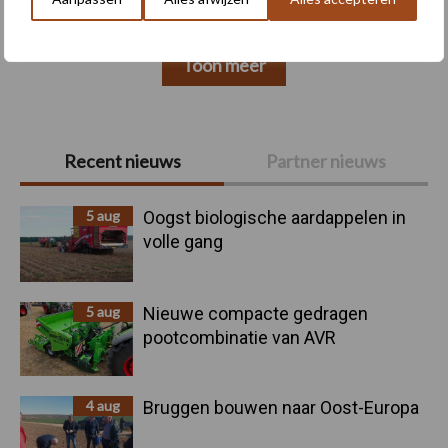
Toon meer
Primaire
Recent nieuws
Partner nieuws
Sidebar
5 aug
Oogst biologische aardappelen in
volle gang
5 aug
Nieuwe compacte gedragen
pootcombinatie van AVR
4 aug
Bruggen bouwen naar Oost-Europa