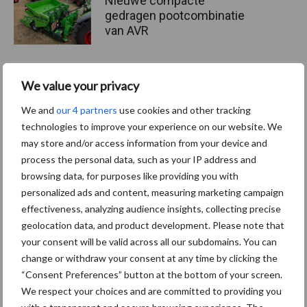
Nieuwe compacte
gedragen pootcombinatie
van AVR
We value your privacy
Themapagina's
We and
our 4 partners
use cookies and other tracking
technologies to improve your experience on our website. We
may store and/or access information from your device and
Machines
Duurzaamheid
Gewasbeschermin
process the personal data, such as your IP address and
browsing data, for purposes like providing you with
personalized ads and content, measuring marketing campaign
effectiveness, analyzing audience insights, collecting precise
geolocation data, and product development. Please note that
Kunstmeststrooier
Pootmachine
your consent will be valid across all our subdomains. You can
change or withdraw your consent at any time by clicking the
“Consent Preferences” button at the bottom of your screen.
We respect your choices and are committed to providing you