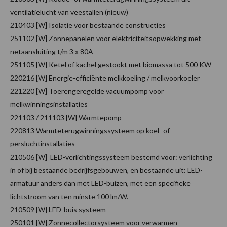
ventilatielucht van veestallen (nieuw)
210403 [W] Isolatie voor bestaande constructies
251102 [W] Zonnepanelen voor elektriciteitsopwekking met
netaansluiting t/m 3 x 80A
251105 [W] Ketel of kachel gestookt met biomassa tot 500 KW
220216 [W] Energie-efficiënte melkkoeling / melkvoorkoeler
221220 [W] Toerengeregelde vacuümpomp voor
melkwinningsinstallaties
221103 / 211103 [W] Warmtepomp
220813 Warmteterugwinningssysteem op koel- of
persluchtinstallaties
210506 [W] LED-verlichtingssysteem bestemd voor: verlichting
in of bij bestaande bedrijfsgebouwen, en bestaande uit: LED-
armatuur anders dan met LED-buizen, met een specifieke
lichtstroom van ten minste 100 lm/W.
210509 [W] LED-buis systeem
250101 [W] Zonnecollectorsysteem voor verwarmen