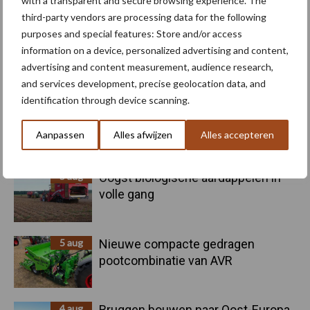
with a transparent and secure browsing experience. The
Toon meer
third-party vendors are processing data for the following
purposes and special features: Store and/or access
information on a device, personalized advertising and content,
Primaire
advertising and content measurement, audience research,
Recent nieuws
Partner nieuws
and services development, precise geolocation data, and
Sidebar
identification through device scanning.
6 aug
"Hoge verwachtingen van schijven
voor kouters"
Aanpassen
Alles afwijzen
Alles accepteren
5 aug
Oogst biologische aardappelen in
volle gang
5 aug
Nieuwe compacte gedragen
pootcombinatie van AVR
4 aug
Bruggen bouwen naar Oost-Europa