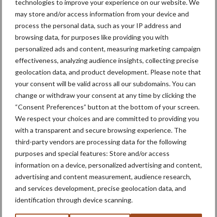
technologies to improve your experience on our website. We
may store and/or access information from your device and
process the personal data, such as your IP address and
browsing data, for purposes like providing you with
Toon meer
personalized ads and content, measuring marketing campaign
effectiveness, analyzing audience insights, collecting precise
geolocation data, and product development. Please note that
your consent will be valid across all our subdomains. You can
Primaire
Recent nieuws
Partner nieuws
change or withdraw your consent at any time by clicking the
Sidebar
“Consent Preferences” button at the bottom of your screen.
We respect your choices and are committed to providing you
6 aug
"Hoge verwachtingen van schijven
with a transparent and secure browsing experience. The
voor kouters"
third-party vendors are processing data for the following
purposes and special features: Store and/or access
information on a device, personalized advertising and content,
5 aug
Oogst biologische aardappelen in
advertising and content measurement, audience research,
volle gang
and services development, precise geolocation data, and
identification through device scanning.
5 aug
Nieuwe compacte gedragen