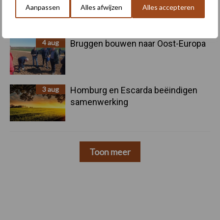
Aanpassen
Alles afwijzen
Alles accepteren
pootcombinatie van AVR
4 aug
Bruggen bouwen naar Oost-Europa
3 aug
Homburg en Escarda beëindigen
samenwerking
Toon meer