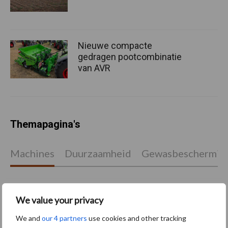
Nieuwe compacte
gedragen pootcombinatie
van AVR
Themapagina's
Machines
Duurzaamheid
Gewasbeschermin
We value your privacy
Kunstmeststrooier
Pootmachine
We and
our 4 partners
use cookies and other tracking