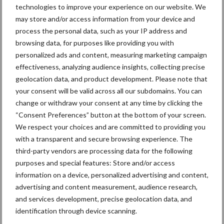
technologies to improve your experience on our website. We
may store and/or access information from your device and
process the personal data, such as your IP address and
browsing data, for purposes like providing you with
personalized ads and content, measuring marketing campaign
Toon meer
effectiveness, analyzing audience insights, collecting precise
geolocation data, and product development. Please note that
your consent will be valid across all our subdomains. You can
Primaire
change or withdraw your consent at any time by clicking the
Recent nieuws
Partner nieuws
“Consent Preferences” button at the bottom of your screen.
Sidebar
We respect your choices and are committed to providing you
6 aug
"Hoge verwachtingen van schijven
with a transparent and secure browsing experience. The
voor kouters"
third-party vendors are processing data for the following
purposes and special features: Store and/or access
information on a device, personalized advertising and content,
5 aug
Oogst biologische aardappelen in
advertising and content measurement, audience research,
volle gang
and services development, precise geolocation data, and
identification through device scanning.