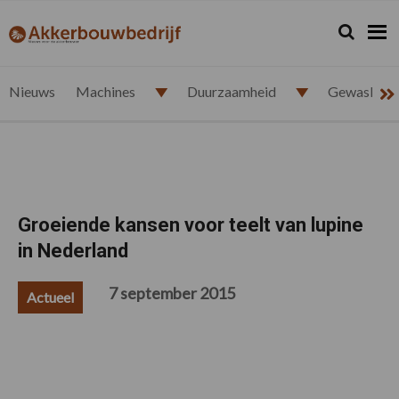
Spring
Door
Spring
Spring
naar
naar
naar
naar
Zoeken...
Zoek
akkerbouwbedrijf.nl
de
de
de
de
hoofdnavigatie
hoofd
eerste
voettekst
inhoud
sidebar
Nieuws
Machines
Duurzaamheid
Gewasbesc
Groeiende kansen voor teelt van lupine
in Nederland
7 september 2015
Actueel