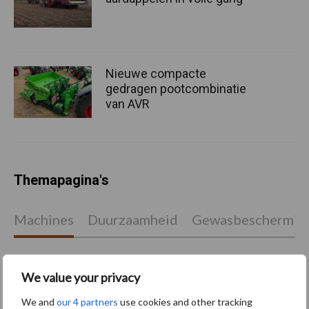
Nieuwe compacte
gedragen pootcombinatie
van AVR
Themapagina's
Machines
Duurzaamheid
Gewasbeschermin
We value your privacy
Kunstmeststrooier
Pootmachine
We and
our 4 partners
use cookies and other tracking