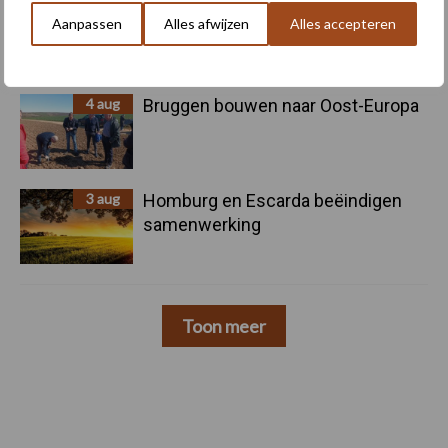
5 aug
Nieuwe compacte gedragen
Aanpassen
Alles afwijzen
Alles accepteren
pootcombinatie van AVR
4 aug
Bruggen bouwen naar Oost-Europa
3 aug
Homburg en Escarda beëindigen
samenwerking
Toon meer