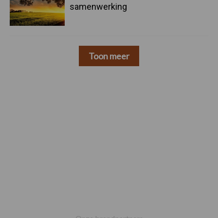
samenwerking
Toon meer
Footer