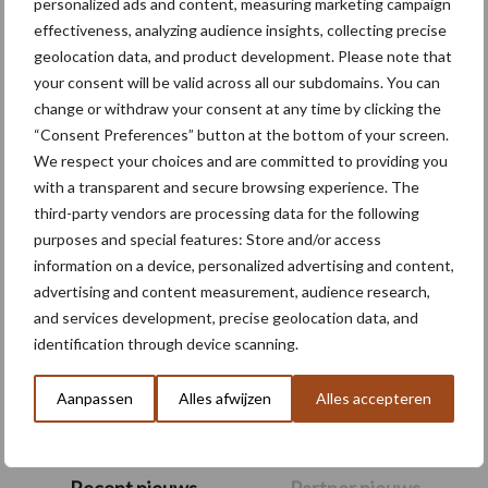
personalized ads and content, measuring marketing campaign
effectiveness, analyzing audience insights, collecting precise
Themapagina's
geolocation data, and product development. Please note that
your consent will be valid across all our subdomains. You can
change or withdraw your consent at any time by clicking the
Machines
Duurzaamheid
Gewasbeschermin
“Consent Preferences” button at the bottom of your screen.
We respect your choices and are committed to providing you
with a transparent and secure browsing experience. The
third-party vendors are processing data for the following
purposes and special features: Store and/or access
Kunstmeststrooier
Pootmachine
information on a device, personalized advertising and content,
advertising and content measurement, audience research,
and services development, precise geolocation data, and
identification through device scanning.
Toon meer
Aanpassen
Alles afwijzen
Alles accepteren
Primaire