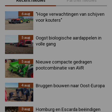
Recent nieuws
Partner nieuws
Sidebar
6 aug
"Hoge verwachtingen van schijven
voor kouters"
5 aug
Oogst biologische aardappelen in
volle gang
5 aug
Nieuwe compacte gedragen
pootcombinatie van AVR
4 aug
Bruggen bouwen naar Oost-Europa
3 aug
Homburg en Escarda beëindigen