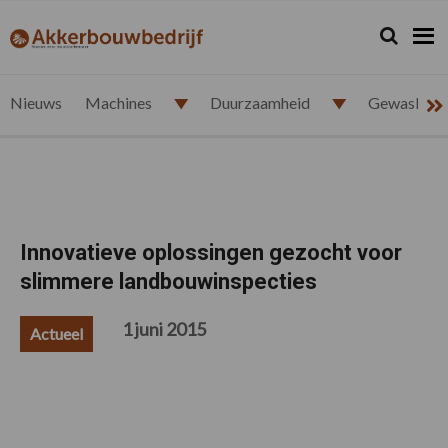
Spring
Door
Spring
Spring
naar
naar
naar
naar
Zoeken...
Zoek
akkerbouwbedrijf.nl
de
de
de
de
hoofdnavigatie
hoofd
eerste
voettekst
inhoud
sidebar
Nieuws
Machines
Duurzaamheid
Gewasbesc
Innovatieve oplossingen gezocht voor
slimmere landbouwinspecties
1 juni 2015
Actueel