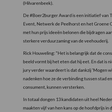
(Hilvarenbeek).
De #Boer2burger Award is een initiatief van 
Event, Netwerk de Peelhorst en het Groene O
met hun prijs ideeën belonen die bijdragen a
sterkere verduurzaming van de veehouderij.
Rick Houweling: "Het is belangrijk dat de co
beeld vormt bij het eten dat hij eet. En dat is 
jury verder waardeert is dat dankzij 'Mogen wi
nadenken hoe ze de verbinding tussen stad en
consument, kunnen versterken.
In totaal dongen 13 kandidaten uit heel Ned
maakten vijf van hen kans op de hoofdprijs in 