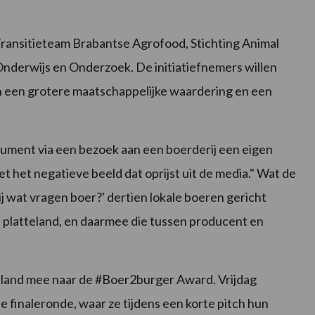
Transitieteam Brabantse Agrofood, Stichting Animal
nderwijs en Onderzoek. De initiatiefnemers willen
an een grotere maatschappelijke waardering en een
nsument via een bezoek aan een boerderij een eigen
niet het negatieve beeld dat oprijst uit de media." Wat de
j wat vragen boer?' dertien lokale boeren gericht
 platteland, en daarmee die tussen producent en
erland mee naar de #Boer2burger Award. Vrijdag
de finaleronde, waar ze tijdens een korte pitch hun