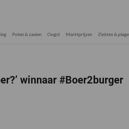
ing
Poten & zaaien
Oogst
Marktprijzen
Ziekten & plag
oer?’ winnaar #Boer2burger