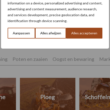
information on a device, personalized advertising and content,
advertising and content measurement, audience research,
and services development, precise geolocation data, and
Oogst biologische aardappelen in volle
identification through device scanning.
gang
Aanpassen
Alles afwijzen
Alles accepteren
ing
Poten en zaaien
Oogst en bewaring
Mark
ne
Ploeg
Schoffel