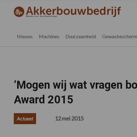
Spring
Door
Spring
Spring
naar
naar
naar
naar
akkerbouwbedrijf.nl
de
de
de
de
hoofdnavigatie
hoofd
eerste
voettekst
inhoud
sidebar
Nieuws
Machines
Duurzaamheid
Gewasbescherm
‘Mogen wij wat vragen b
Award 2015
12 mei 2015
Actueel