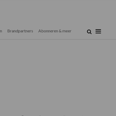
Zoeken...
Zoek
en
Brandpartners
Abonneren & meer