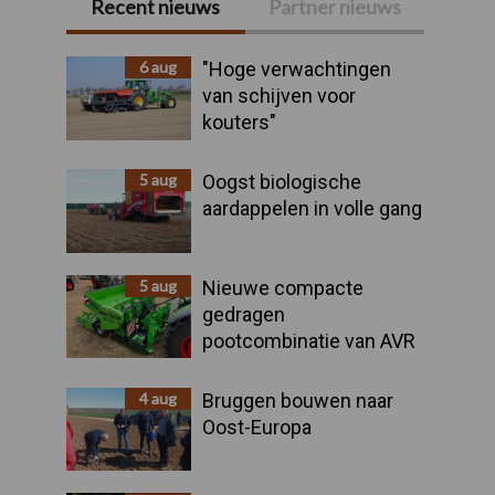
Recent nieuws
Partner nieuws
Primaire
Sidebar
6 aug
"Hoge verwachtingen
van schijven voor
kouters"
5 aug
Oogst biologische
aardappelen in volle gang
5 aug
Nieuwe compacte
gedragen
pootcombinatie van AVR
4 aug
Bruggen bouwen naar
Oost-Europa