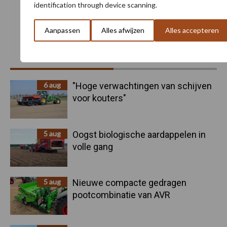
identification through device scanning.
Toon meer
Aanpassen
Alles afwijzen
Alles accepteren
Primaire
Recent nieuws
Partner nieuws
Sidebar
6 aug
"Hoge verwachtingen van schijven
voor kouters"
5 aug
Oogst biologische aardappelen in
volle gang
5 aug
Nieuwe compacte gedragen
pootcombinatie van AVR