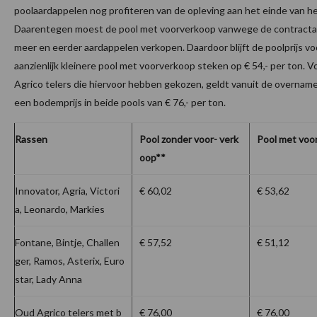
poolaardappelen nog profiteren van de opleving aan het einde van he
Daarentegen moest de pool met voorverkoop vanwege de contracta
meer en eerder aardappelen verkopen. Daardoor blijft de poolprijs vo
aanzienlijk kleinere pool met voorverkoop steken op € 54,- per ton. V
Agrico telers die hiervoor hebben gekozen, geldt vanuit de overnam
een bodemprijs in beide pools van € 76,- per ton.
Rassen
Pool zonder voor- verk
Pool met voo
oop**
Innovator, Agria, Victori
€ 60,02
€ 53,62
a, Leonardo, Markies
Fontane, Bintje, Challen
€ 57,52
€ 51,12
ger, Ramos, Asterix, Euro
star, Lady Anna
Oud Agrico telers met b
€ 76,00
€ 76,00