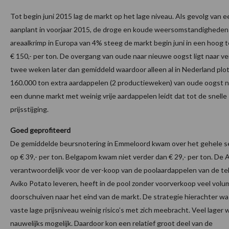
Tot begin juni 2015 lag de markt op het lage niveau. Als gevolg van e
aanplant in voorjaar 2015, de droge en koude weersomstandigheden
areaalkrimp in Europa van 4% steeg de markt begin juni in een hoog 
€ 150,- per ton. De overgang van oude naar nieuwe oogst ligt naar v
twee weken later dan gemiddeld waardoor alleen al in Nederland plo
160.000 ton extra aardappelen (2 productieweken) van oude oogst nod
een dunne markt met weinig vrije aardappelen leidt dat tot de snelle
prijsstijging.
Goed geprofiteerd
De gemiddelde beursnotering in Emmeloord kwam over het gehele se
op € 39,- per ton. Belgapom kwam niet verder dan € 29,- per ton. De 
verantwoordelijk voor de ver-koop van de poolaardappelen van de tel
Aviko Potato leveren, heeft in de pool zonder voorverkoop veel vol
doorschuiven naar het eind van de markt. De strategie hierachter wa
vaste lage prijsniveau weinig risico’s met zich meebracht. Veel lager
nauwelijks mogelijk. Daardoor kon een relatief groot deel van de