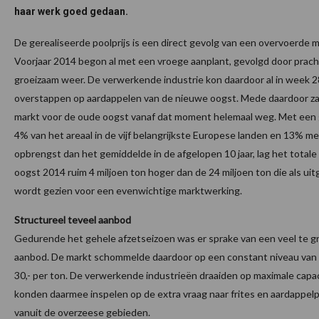
haar werk goed gedaan.
De gerealiseerde poolprijs is een direct gevolg van een overvoerde m
Voorjaar 2014 begon al met een vroege aanplant, gevolgd door prach
groeizaam weer. De verwerkende industrie kon daardoor al in week 2
overstappen op aardappelen van de nieuwe oogst. Mede daardoor z
markt voor de oude oogst vanaf dat moment helemaal weg. Met een 
4% van het areaal in de vijf belangrijkste Europese landen en 13% m
opbrengst dan het gemiddelde in de afgelopen 10 jaar, lag het total
oogst 2014 ruim 4 miljoen ton hoger dan de 24 miljoen ton die als u
wordt gezien voor een evenwichtige marktwerking.
Structureel teveel aanbod
Gedurende het gehele afzetseizoen was er sprake van een veel te g
aanbod. De markt schommelde daardoor op een constant niveau van 
30,- per ton. De verwerkende industrieën draaiden op maximale capac
konden daarmee inspelen op de extra vraag naar frites en aardappe
vanuit de overzeese gebieden.