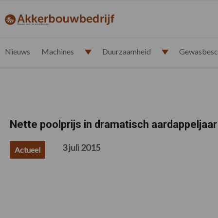
Spring
Door
Spring
Spring
naar
naar
naar
naar
akkerbouwbedrijf.nl
de
de
de
de
hoofdnavigatie
hoofd
eerste
voettekst
inhoud
sidebar
Nieuws
Machines
Duurzaamheid
Gewasbesc
Nette poolprijs in dramatisch aardappeljaar
3 juli 2015
Actueel