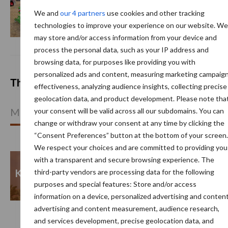
Nieuwe compacte
We and
our 4 partners
use cookies and other tracking
gedragen pootcombinatie
technologies to improve your experience on our website. We
van AVR
may store and/or access information from your device and
process the personal data, such as your IP address and
browsing data, for purposes like providing you with
personalized ads and content, measuring marketing campaig
Themapagina's
effectiveness, analyzing audience insights, collecting precise
geolocation data, and product development. Please note tha
Machines
Duurzaamheid
Gewasbeschermin
your consent will be valid across all our subdomains. You can
change or withdraw your consent at any time by clicking the
“Consent Preferences” button at the bottom of your screen.
We respect your choices and are committed to providing you
with a transparent and secure browsing experience. The
Kunstmeststrooier
Pootmachine
third-party vendors are processing data for the following
purposes and special features: Store and/or access
information on a device, personalized advertising and content
advertising and content measurement, audience research,
and services development, precise geolocation data, and