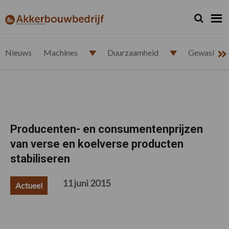
Spring
Door
Spring
Spring
naar
naar
naar
naar
Zoeken...
Zoek
akkerbouwbedrijf.nl
de
de
de
de
hoofdnavigatie
hoofd
eerste
voettekst
inhoud
sidebar
Nieuws
Machines
Duurzaamheid
Gewasbesc
Producenten- en consumentenprijzen
van verse en koelverse producten
stabiliseren
11 juni 2015
Actueel