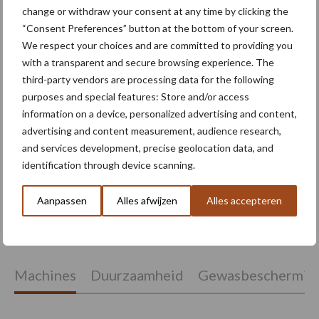
change or withdraw your consent at any time by clicking the
“Consent Preferences” button at the bottom of your screen.
Oogst biologische
We respect your choices and are committed to providing you
aardappelen in volle gang
with a transparent and secure browsing experience. The
third-party vendors are processing data for the following
purposes and special features: Store and/or access
information on a device, personalized advertising and content,
Nieuwe compacte
advertising and content measurement, audience research,
gedragen pootcombinatie
and services development, precise geolocation data, and
van AVR
identification through device scanning.
Aanpassen
Alles afwijzen
Alles accepteren
Themapagina's
Machines
Duurzaamheid
Gewasbeschermin