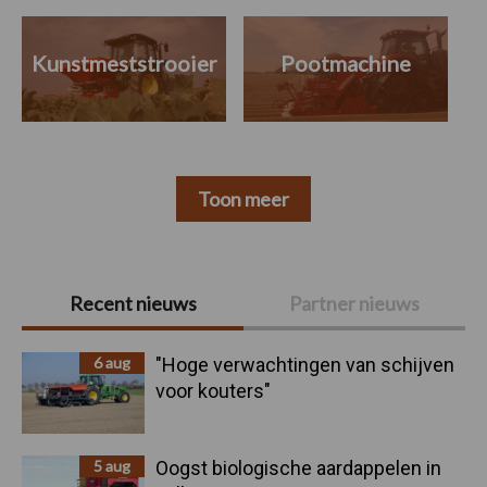
Kunstmeststrooier
Pootmachine
Toon meer
Primaire
Recent nieuws
Partner nieuws
Sidebar
6 aug
"Hoge verwachtingen van schijven
voor kouters"
5 aug
Oogst biologische aardappelen in