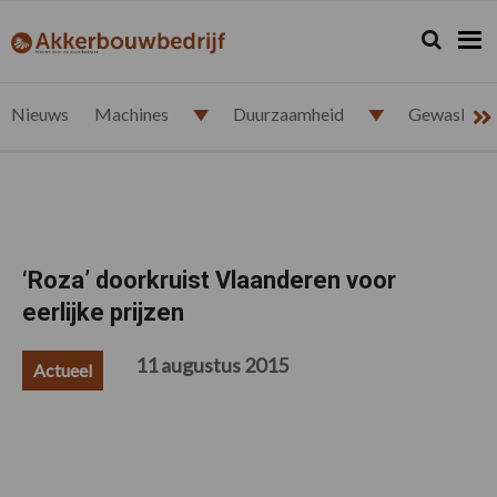
Spring
Door
Spring
Spring
naar
naar
naar
naar
Zoeken...
Zoek
akkerbouwbedrijf.nl
de
de
de
de
hoofdnavigatie
hoofd
eerste
voettekst
inhoud
sidebar
Nieuws
Machines
Duurzaamheid
Gewasbesc
‘Roza’ doorkruist Vlaanderen voor
eerlijke prijzen
11 augustus 2015
Actueel