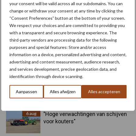
your consent will be valid across all our subdomains. You can
change or withdraw your consent at any time by clicking the
“Consent Preferences” button at the bottom of your screen.
We respect your choices and are committed to providing you
Kunstmeststrooier
Pootmachine
with a transparent and secure browsing experience. The
third-party vendors are processing data for the following
purposes and special features: Store and/or access
information on a device, personalized advertising and content,
advertising and content measurement, audience research,
Toon meer
and services development, precise geolocation data, and
identification through device scanning.
Aanpassen
Alles afwijzen
Alles accepteren
Primaire
Recent nieuws
Partner nieuws
Sidebar
6 aug
"Hoge verwachtingen van schijven
voor kouters"