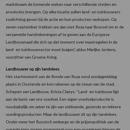
marktkraam de komende weken naar verschillende steden en
provincies brengen. Op elke locatie zullen land- en tuinbouwers
toelichting geven bij de actie en hun producten verkopen. Op
zeven september trekken we dan met Roza naar Brussel om er de
verzamelde handtekeningen af te geven aan de Europese
Landbouwraad die zich op dat moment over maatregelen in de
land- en tuinbouwsector moet buigen”, aldus Marijke Jordens,
voorzitter van Groene Kring.
Landbouwer op zijn tandvlees
Het startmoment van de Ronde van Roza vond zondagmiddag
plaats in Oostende en kon rekenen op de steun van de stad.
Schepen van Landbouw, Krista Claeys: “Land- en tuinbouw ligt
aan de basis van ons voedsel. Een eigen voedselproductie is
noodzakelijk om zeker te zijn van voldoende, gezonde en lekkere
voedingsproducten. Maar de landbouwer zit op zijn tandvlees.
Onder meer het Russisch embargo en de prijzenpolitiek van de
warenhuizen zorgen momenteel voor een wurggreep binnen de