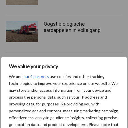
Oogst biologische
aardappelen in volle gang
Nieuwe compacte
We value your privacy
gedragen pootcombinatie
van AVR
We and
our 4 partners
use cookies and other tracking
technologies to improve your experience on our website. We
may store and/or access information from your device and
process the personal data, such as your IP address and
browsing data, for purposes like providing you with
Themapagina's
personalized ads and content, measuring marketing campaign
effectiveness, analyzing audience insights, collecting precise
Machines
Duurzaamheid
Gewasbeschermin
geolocation data, and product development. Please note that