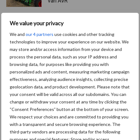
van AVR
We value your privacy
Machines
Duurzaamheid
Gewasbeschermin
We and
our 4 partners
use cookies and other tracking
technologies to improve your experience on our website. We
may store and/or access information from your device and
process the personal data, such as your IP address and
browsing data, for purposes like providing you with
Kunstmeststrooier
Pootmachine
personalized ads and content, measuring marketing campaign
effectiveness, analyzing audience insights, collecting precise
geolocation data, and product development. Please note that
your consent will be valid across all our subdomains. You can
change or withdraw your consent at any time by clicking the
“Consent Preferences” button at the bottom of your screen.
Toon meer
We respect your choices and are committed to providing you
with a transparent and secure browsing experience. The
third-party vendors are processing data for the following
Primaire
purposes and special features: Store and/or access