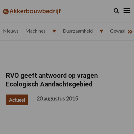
Spring
Door
Spring
Spring
naar
naar
naar
naar
Zoeken...
Zoek
akkerbouwbedrijf.nl
de
de
de
de
hoofdnavigatie
hoofd
eerste
voettekst
inhoud
sidebar
Nieuws
Machines
Duurzaamheid
Gewasbesc
RVO geeft antwoord op vragen
Ecologisch Aandachtsgebied
20 augustus 2015
Actueel