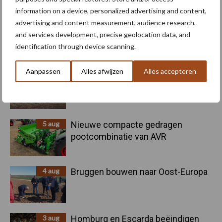
Recent nieuws
Partner nieuws
information on a device, personalized advertising and content,
Sidebar
advertising and content measurement, audience research,
6 aug
"Hoge verwachtingen van schijven
and services development, precise geolocation data, and
voor kouters"
identification through device scanning.
Aanpassen
Alles afwijzen
Alles accepteren
5 aug
Oogst biologische aardappelen in
volle gang
5 aug
Nieuwe compacte gedragen
pootcombinatie van AVR
4 aug
Bruggen bouwen naar Oost-Europa
3 aug
Homburg en Escarda beëindigen