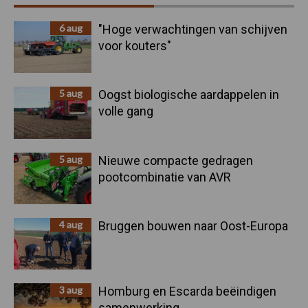
Sidebar
6 aug
"Hoge verwachtingen van schijven
voor kouters"
5 aug
Oogst biologische aardappelen in
volle gang
5 aug
Nieuwe compacte gedragen
pootcombinatie van AVR
4 aug
Bruggen bouwen naar Oost-Europa
3 aug
Homburg en Escarda beëindigen
samenwerking