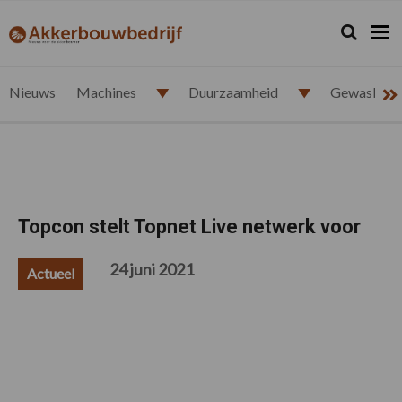
Spring
Door
Spring
Spring
naar
naar
naar
naar
Zoeken...
Zoek
akkerbouwbedrijf.nl
de
de
de
de
hoofdnavigatie
hoofd
eerste
voettekst
inhoud
sidebar
Nieuws
Machines
Duurzaamheid
Gewasbesc
Topcon stelt Topnet Live netwerk voor
24 juni 2021
Actueel