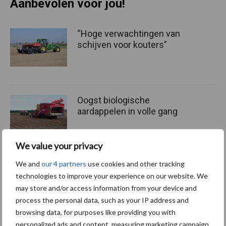
Aanbevolen voor jou!
“Hoge verwachtingen van
schijven voor kouters”
Oogst biologische
aardappelen in volle gang
We value your privacy
We and
our 4 partners
use cookies and other tracking
Nieuwe compacte
technologies to improve your experience on our website. We
gedragen pootcombinatie
van AVR
may store and/or access information from your device and
process the personal data, such as your IP address and
browsing data, for purposes like providing you with
personalized ads and content, measuring marketing campaign