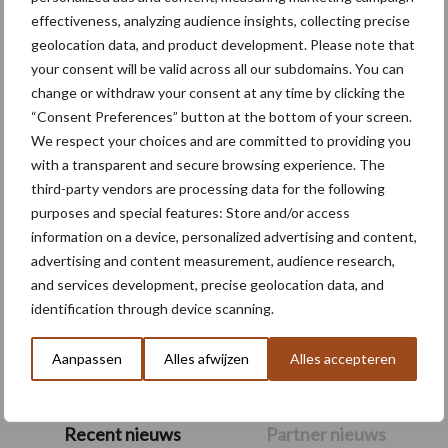
effectiveness, analyzing audience insights, collecting precise
Themapagina's
geolocation data, and product development. Please note that
your consent will be valid across all our subdomains. You can
Machines
Duurzaamheid
Gewasbeschermin
change or withdraw your consent at any time by clicking the
“Consent Preferences” button at the bottom of your screen.
We respect your choices and are committed to providing you
with a transparent and secure browsing experience. The
third-party vendors are processing data for the following
Kunstmeststrooier
Pootmachine
purposes and special features: Store and/or access
information on a device, personalized advertising and content,
advertising and content measurement, audience research,
and services development, precise geolocation data, and
identification through device scanning.
Toon meer
Aanpassen
Alles afwijzen
Alles accepteren
Primaire
Recent nieuws
Partner nieuws