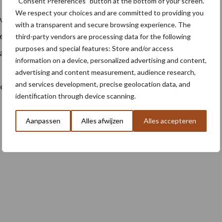
“Consent Preferences” button at the bottom of your screen.
We respect your choices and are committed to providing you
invloed op de stand van de gewassen. De
with a transparent and secure browsing experience. The
 goede prijzen gemaakt. In de markt Overzee lijkt
third-party vendors are processing data for the following
purposes and special features: Store and/or access
gatief. Daarnaast geeft de voortdurende onrust in het
information on a device, personalized advertising and content,
Noord-Afrika de nodige zorgen. Al met al is er
advertising and content measurement, audience research,
and services development, precise geolocation data, and
len in Europa en dat hebben we het vorige seizoen
identification through device scanning.
Aanpassen
Alles afwijzen
Alles accepteren