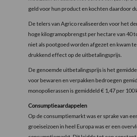
geld voor hun product en kochten daardoor d
De telers van Agrico realiseerden voor het 
hoge kilogramopbrengst per hectare van 40 ton
niet als pootgoed worden afgezet en kwam te
drukkend effect op de uitbetalingsprijs.
De genoemde uitbetalingsprijs is het gemidd
voor bewaren en verpakken bedroegen gemidde
monopolierassen is gemiddeld € 1,47 per 100 
Consumptieaardappelen
Op de consumptiemarkt was er sprake van een 
groeiseizoen in heel Europa was er een overv
consumptiemarkt. Dit leidde tot een constant 