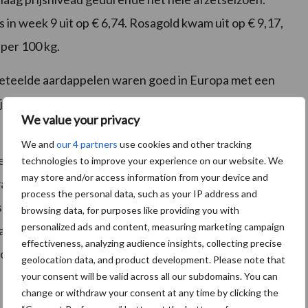
s in week 9 uit op € 6,74. Rosagold kwam uit op € 9,17,
2 per 100 kg.
geteelde aardappelen waren goed in Europa met een
ijs varieerde van € 30,46 per 100 kg voor Ditta tot €
We value your privacy
We and
our 4 partners
use cookies and other tracking
 gevoelens terug op het verloop van het oogstjaar
technologies to improve your experience on our website. We
may store and/or access information from your device and
s het voor onze pootgoedtelers een redelijk seizoen.
process the personal data, such as your IP address and
t juist een slecht jaar als gevolg van het grote
browsing data, for purposes like providing you with
personalized ads and content, measuring marketing campaign
 dit wil je als consumptieteler niet te vaak
effectiveness, analyzing audience insights, collecting precise
op positieve afsluitende vergaderingen met onze
geolocation data, and product development. Please note that
your consent will be valid across all our subdomains. You can
change or withdraw your consent at any time by clicking the