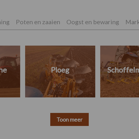
ing
Poten en zaaien
Oogst en bewaring
Mark
ne
Ploeg
Schoffel
Toon meer