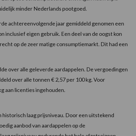
uidelijk minder Nederlands pootgoed.
derde achtereenvolgende jaar gemiddeld genomen een
 inclusief eigen gebruik. Een deel van de oogst kon
recht op de zeer matige consumptiemarkt. Dit had een
elde over alle geleverde aardappelen. De vergoedingen
ld over alle tonnen € 2,57 per 100 kg. Voor
kg aan licenties ingehouden.
historisch laag prijsniveau. Door een uitstekend
loedig aanbod van aardappelen op de
laag prijsniveau gedurende het hele afzetseizoen.