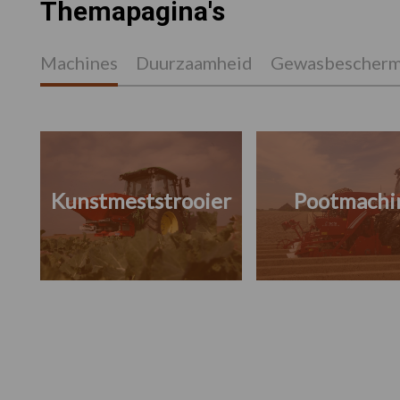
Themapagina's
Machines
Duurzaamheid
Gewasbescherm
Kunstmeststrooier
Pootmachi