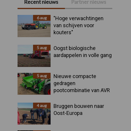
Recent nieuws
Partner nieuws
Primaire
Sidebar
6 aug
"Hoge verwachtingen
van schijven voor
kouters"
5 aug
Oogst biologische
aardappelen in volle gang
5 aug
Nieuwe compacte
gedragen
pootcombinatie van AVR
4 aug
Bruggen bouwen naar
Oost-Europa