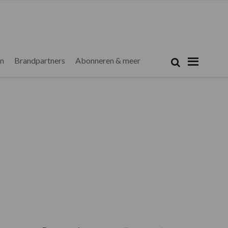
Zoeken...
Zoek
en
Brandpartners
Abonneren & meer