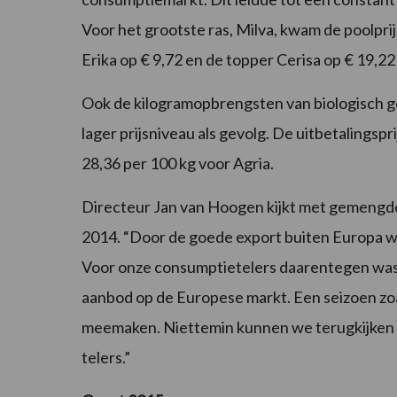
Voor het grootste ras, Milva, kwam de poolprij
Erika op € 9,72 en de topper Cerisa op € 19,2
Ook de kilogramopbrengsten van biologisch 
lager prijsniveau als gevolg. De uitbetalingspr
28,36 per 100 kg voor Agria.
Directeur Jan van Hoogen kijkt met gemengde
2014. “Door de goede export buiten Europa wa
Voor onze consumptietelers daarentegen was he
aanbod op de Europese markt. Een seizoen zoals
meemaken. Niettemin kunnen we terugkijken 
telers.”