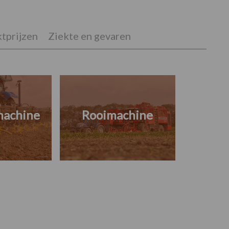
tprijzen
Ziekte en gevaren
machine
Rooimachine