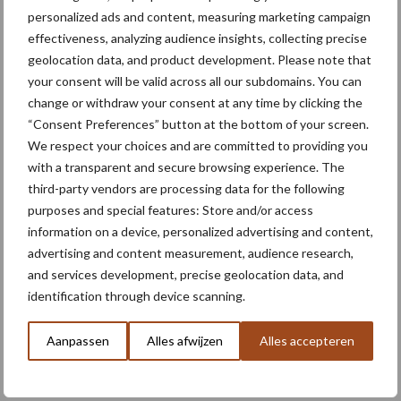
Primaire
personalized ads and content, measuring marketing campaign
Recent nieuws
Partner nieuws
effectiveness, analyzing audience insights, collecting precise
Sidebar
geolocation data, and product development. Please note that
6 aug
"Hoge verwachtingen van schijven
your consent will be valid across all our subdomains. You can
voor kouters"
change or withdraw your consent at any time by clicking the
“Consent Preferences” button at the bottom of your screen.
We respect your choices and are committed to providing you
5 aug
Oogst biologische aardappelen in
with a transparent and secure browsing experience. The
volle gang
third-party vendors are processing data for the following
purposes and special features: Store and/or access
information on a device, personalized advertising and content,
5 aug
Nieuwe compacte gedragen
advertising and content measurement, audience research,
pootcombinatie van AVR
and services development, precise geolocation data, and
identification through device scanning.
4 aug
Bruggen bouwen naar Oost-Europa
Aanpassen
Alles afwijzen
Alles accepteren