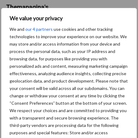
Themapagina's
We value your privacy
Machines
Duurzaamheid
Gewasbeschermin
We and
our 4 partners
use cookies and other tracking
technologies to improve your experience on our website. We
may store and/or access information from your device and
process the personal data, such as your IP address and
browsing data, for purposes like providing you with
Kunstmeststrooier
Pootmachine
personalized ads and content, measuring marketing campaign
effectiveness, analyzing audience insights, collecting precise
geolocation data, and product development. Please note that
your consent will be valid across all our subdomains. You can
change or withdraw your consent at any time by clicking the
Toon meer
“Consent Preferences” button at the bottom of your screen.
We respect your choices and are committed to providing you
with a transparent and secure browsing experience. The
Primaire
third-party vendors are processing data for the following
Recent nieuws
Partner nieuws
purposes and special features: Store and/or access