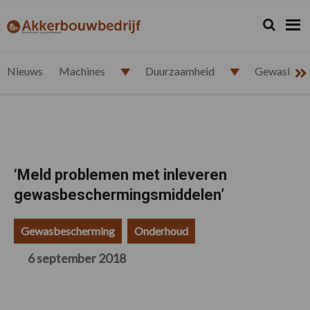
Spring
Door
Spring
Spring
naar
naar
naar
naar
Zoeken...
Zoek
akkerbouwbedrijf.nl
de
de
de
de
hoofdnavigatie
hoofd
eerste
voettekst
inhoud
sidebar
Nieuws
Machines
Duurzaamheid
Gewasbesc
‘Meld problemen met inleveren
gewasbeschermingsmiddelen’
Gewasbescherming
Onderhoud
6 september 2018