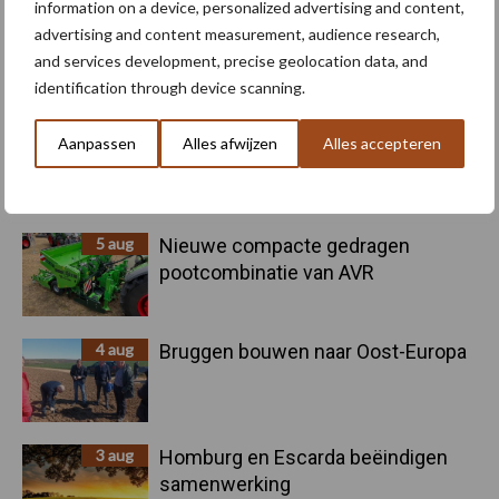
Sidebar
information on a device, personalized advertising and content,
6 aug
"Hoge verwachtingen van schijven
advertising and content measurement, audience research,
voor kouters"
and services development, precise geolocation data, and
identification through device scanning.
5 aug
Oogst biologische aardappelen in
Aanpassen
Alles afwijzen
Alles accepteren
volle gang
5 aug
Nieuwe compacte gedragen
pootcombinatie van AVR
4 aug
Bruggen bouwen naar Oost-Europa
3 aug
Homburg en Escarda beëindigen
samenwerking