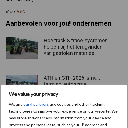
Bron:
RVO
Aanbevolen voor jou! ondernemen
Hoe track & trace-systemen
helpen bij het terugvinden
van gestolen materieel
ATH en GTH 2026: smart
farming, autonome
voersystemen en mobiele
We value your privacy
energievoorziening
We and
our 4 partners
use cookies and other tracking
technologies to improve your experience on our website. We
BIG Challenge maakt
may store and/or access information from your device and
voorlopige opbrengst van
process the personal data, such as your IP address and