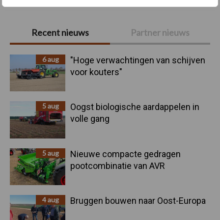
Primaire
Recent nieuws
Partner nieuws
Sidebar
6 aug
"Hoge verwachtingen van schijven
voor kouters"
5 aug
Oogst biologische aardappelen in
volle gang
5 aug
Nieuwe compacte gedragen
pootcombinatie van AVR
4 aug
Bruggen bouwen naar Oost-Europa