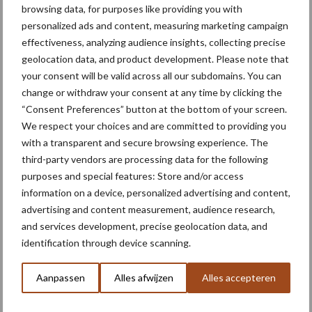
ruim 1,24 miljoen euro
browsing data, for purposes like providing you with
bekend
personalized ads and content, measuring marketing campaign
effectiveness, analyzing audience insights, collecting precise
geolocation data, and product development. Please note that
your consent will be valid across all our subdomains. You can
Themapagina's
change or withdraw your consent at any time by clicking the
“Consent Preferences” button at the bottom of your screen.
Machines
Duurzaamheid
Gewasbeschermin
We respect your choices and are committed to providing you
with a transparent and secure browsing experience. The
third-party vendors are processing data for the following
purposes and special features: Store and/or access
information on a device, personalized advertising and content,
Kunstmeststrooier
Pootmachine
advertising and content measurement, audience research,
and services development, precise geolocation data, and
identification through device scanning.
Aanpassen
Alles afwijzen
Alles accepteren
Toon meer