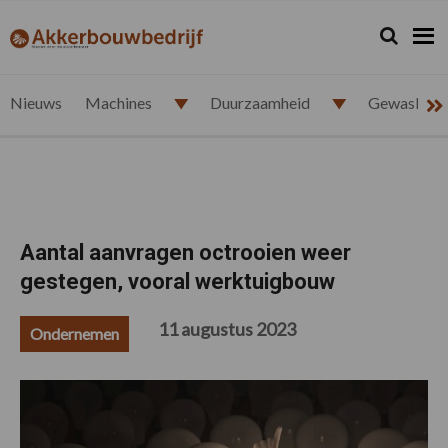
Spring
Door
Spring
Spring
naar
naar
naar
naar
Zoeken...
Zoek
akkerbouwbedrijf.nl
de
de
de
de
hoofdnavigatie
hoofd
eerste
voettekst
inhoud
sidebar
Nieuws
Machines
Duurzaamheid
Gewasbesc
Aantal aanvragen octrooien weer
gestegen, vooral werktuigbouw
11 augustus 2023
Ondernemen