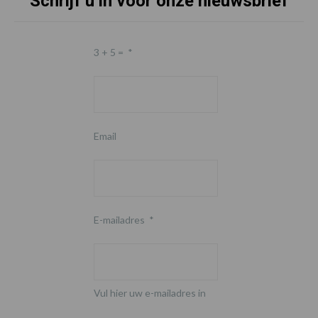
Schrijf u in voor onze nieuwsbrief
3 + 5 =
*
Email
E-mailadres
*
Vul hier uw e-mailadres in