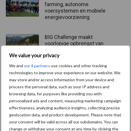
farming, autonome
voersystemen en mobiele
energievoorziening
BIG Challenge maakt
voorlopige opbrengst van
ruim 1,24 miljoen euro
We value your privacy
bekend
We and
our 4 partners
use cookies and other tracking
technologies to improve your experience on our website. We
may store and/or access information from your device and
Themapagina's
process the personal data, such as your IP address and
browsing data, for purposes like providing you with
Machines
Duurzaamheid
Gewasbeschermin
personalized ads and content, measuring marketing campaign
effectiveness, analyzing audience insights, collecting precise
geolocation data, and product development. Please note that
your consent will be valid across all our subdomains. You can
change or withdraw your consent at any time by clicking the