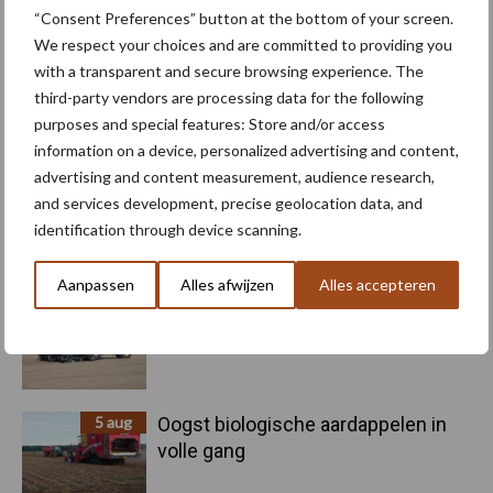
Kunstmeststrooier
Pootmachine
“Consent Preferences” button at the bottom of your screen.
We respect your choices and are committed to providing you
with a transparent and secure browsing experience. The
third-party vendors are processing data for the following
purposes and special features: Store and/or access
Toon meer
information on a device, personalized advertising and content,
advertising and content measurement, audience research,
and services development, precise geolocation data, and
identification through device scanning.
Primaire
Recent nieuws
Partner nieuws
Sidebar
Aanpassen
Alles afwijzen
Alles accepteren
6 aug
"Hoge verwachtingen van schijven
voor kouters"
5 aug
Oogst biologische aardappelen in
volle gang