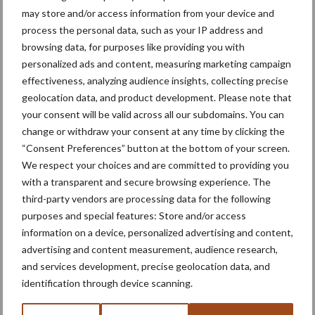
helpen bij het terugvinden
may store and/or access information from your device and
van gestolen materieel
process the personal data, such as your IP address and
browsing data, for purposes like providing you with
personalized ads and content, measuring marketing campaign
effectiveness, analyzing audience insights, collecting precise
ATH en GTH 2026: smart
geolocation data, and product development. Please note that
farming, autonome
your consent will be valid across all our subdomains. You can
voersystemen en mobiele
change or withdraw your consent at any time by clicking the
energievoorziening
“Consent Preferences” button at the bottom of your screen.
We respect your choices and are committed to providing you
with a transparent and secure browsing experience. The
Machines
Duurzaamheid
Gewasbeschermin
third-party vendors are processing data for the following
purposes and special features: Store and/or access
information on a device, personalized advertising and content,
advertising and content measurement, audience research,
and services development, precise geolocation data, and
Kunstmeststrooier
Pootmachine
identification through device scanning.