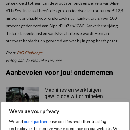
uitgegroeid tot één van de grootste fondsenwervers van Alpe
d’HuZes. In totaal heeft de agro- en foodsector tot nu toe € 12,5
miljoen opgehaald voor onderzoek naar kanker. Dit is voor 100
procent gedoneerd aan Alpe d’HuZes/KWF Kankerbestrijding.
Tijdens bijeenkomsten van BIG Challenge wordt Herman
steevast herdacht en geroemd om wat hij in gang heeft gezet.
Bron:
BIG Challenge
Fotograaf: Jannemieke Termeer
Aanbevolen voor jou! ondernemen
Machines en werktuigen
gewild doelwit criminelen
We value your privacy
We and
our 4 partners
use cookies and other tracking
Hoe track & trace-systemen
technologies to improve your experience on our website. We