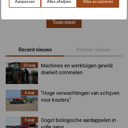
Aanpassen
Alles afwijzen
Alles accepteren
Toon meer
Primaire
Recent nieuws
Partner nieuws
Sidebar
10 aug
Machines en werktuigen gewild
doelwit criminelen
6 aug
"Hoge verwachtingen van schijven
voor kouters"
5 aug
Oogst biologische aardappelen in
volle gang