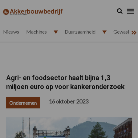
Spring
Door
Spring
Spring
naar
naar
naar
naar
Zoeken...
Zoek
akkerbouwbedrijf.nl
de
de
de
de
hoofdnavigatie
hoofd
eerste
voettekst
inhoud
sidebar
Nieuws
Machines
Duurzaamheid
Gewasbesc
Agri- en foodsector haalt bijna 1,3
miljoen euro op voor kankeronderzoek
16 oktober 2023
Ondernemen