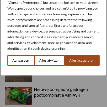
Kunstmeststrooier
Pootmachine
“Consent Preferences” button at the bottom of your screen.
We respect your choices and are committed to providing you
with a transparent and secure browsing experience. The
third-party vendors are processing data for the following
purposes and special features: Store and/or access
Toon meer
information on a device, personalized advertising and content,
advertising and content measurement, audience research,
and services development, precise geolocation data, and
identification through device scanning.
Primaire
Recent nieuws
Partner nieuws
Sidebar
Aanpassen
Alles afwijzen
Alles accepteren
5 aug
Oogst biologische aardappelen in
volle gang
5 aug
Nieuwe compacte gedragen
pootcombinatie van AVR