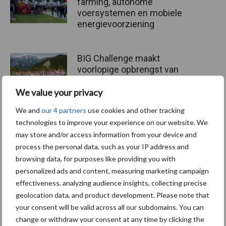
farming, autonome
voersystemen en mobiele
energievoorziening
BIG Challenge maakt
voorlopige opbrengst van
ruim 1,24 miljoen euro
bekend
We value your privacy
We and
our 4 partners
use cookies and other tracking
technologies to improve your experience on our website. We
may store and/or access information from your device and
Themapagina's
process the personal data, such as your IP address and
browsing data, for purposes like providing you with
Machines
Duurzaamheid
Gewasbeschermin
personalized ads and content, measuring marketing campaign
effectiveness, analyzing audience insights, collecting precise
geolocation data, and product development. Please note that
your consent will be valid across all our subdomains. You can
change or withdraw your consent at any time by clicking the