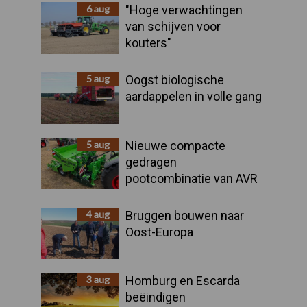
Sidebar
6 aug
"Hoge verwachtingen
van schijven voor
kouters"
5 aug
Oogst biologische
aardappelen in volle gang
5 aug
Nieuwe compacte
gedragen
pootcombinatie van AVR
4 aug
Bruggen bouwen naar
Oost-Europa
3 aug
Homburg en Escarda
beëindigen