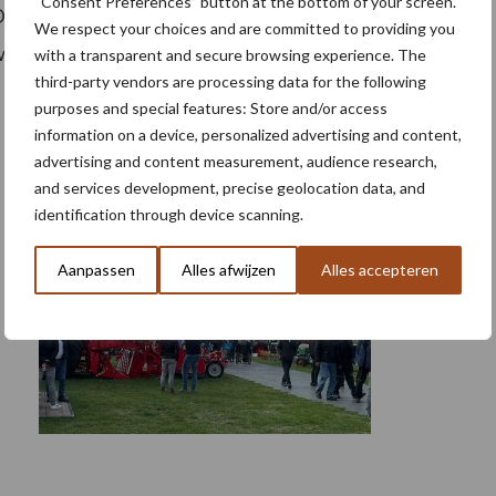
“Consent Preferences” button at the bottom of your screen.
e vergaande moties van de PvdD om de landbouw
We respect your choices and are committed to providing you
rworpen.
with a transparent and secure browsing experience. The
third-party vendors are processing data for the following
purposes and special features: Store and/or access
information on a device, personalized advertising and content,
advertising and content measurement, audience research,
and services development, precise geolocation data, and
identification through device scanning.
Aanpassen
Alles afwijzen
Alles accepteren