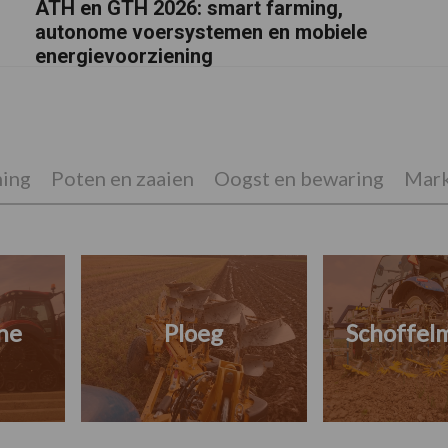
ATH en GTH 2026: smart farming,
autonome voersystemen en mobiele
energievoorziening
ing
Poten en zaaien
Oogst en bewaring
Mark
ne
Ploeg
Schoffel