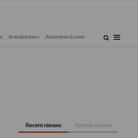
Zoeken...
Zoek
en
Brandpartners
Abonneren & meer
Recent nieuws
Partner nieuws
Primaire