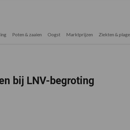
ing
Poten & zaaien
Oogst
Marktprijzen
Ziekten & plag
n bij LNV-begroting