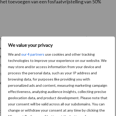
het toevoegen van een fosfaatvrijstelling van 50%
ema’s bij de LNV begrotingsbehandeling. Éénjarige
We value your privacy
voorkomt, is vaak niet bevorderlijk voor duurzame
We and
our 4 partners
use cookies and other tracking
het Rijksvastgoedbedrijf het goede voorbeeld geven.
technologies to improve your experience on our website. We
uidelijk signaal gekomen dat de politiek af wil van
may store and/or access information from your device and
process the personal data, such as your IP address and
 het onzekerheid geeft bij de boer. Inzetten op
browsing data, for purposes like providing you with
n kunnen investeren in een goede bodem.
personalized ads and content, measuring marketing campaign
effectiveness, analyzing audience insights, collecting precise
geolocation data, and product development. Please note that
your consent will be valid across all our subdomains. You can
change or withdraw your consent at any time by clicking the
r verzekerd van cofinanciering bij het