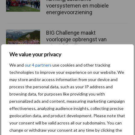
voersystemen en mobiele
energievoorziening
BIG Challenge maakt
voorlopige opbrengst van
ruim 1,24 miljoen euro
bekend
We value your privacy
We and
our 4 partners
use cookies and other tracking
technologies to improve your experience on our website. We
Themapagina's
may store and/or access information from your device and
process the personal data, such as your IP address and
browsing data, for purposes like providing you with
Machines
Duurzaamheid
Gewasbeschermin
personalized ads and content, measuring marketing campaign
effectiveness, analyzing audience insights, collecting precise
geolocation data, and product development. Please note that
your consent will be valid across all our subdomains. You can
change or withdraw your consent at any time by clicking the
Kunstmeststrooier
Pootmachine