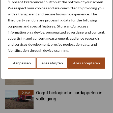
“Consent Preferences” button at the bottom of your screen.
We respect your choices and are committed to providing you
with a transparent and secure browsing experience. The
third-party vendors are processing data for the following
purposes and special features: Store and/or access
Toon meer
information on a device, personalized advertising and content,
advertising and content measurement, audience research,
and services development, precise geolocation data, and
Primaire
identification through device scanning.
Recent nieuws
Partner nieuws
Sidebar
Aanpassen
Alles afwijzen
Alles accepteren
6 aug
"Hoge verwachtingen van schijven
voor kouters"
5 aug
Oogst biologische aardappelen in
volle gang