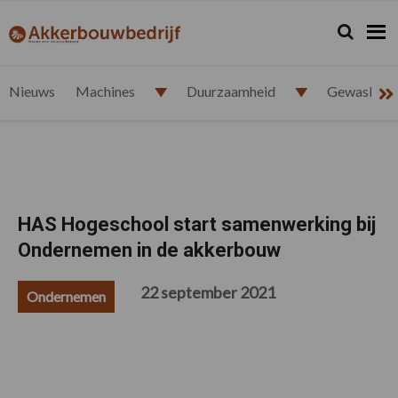
Spring
Door
Spring
Spring
naar
naar
naar
naar
Zoeken...
Zoek
akkerbouwbedrijf.nl
de
de
de
de
hoofdnavigatie
hoofd
eerste
voettekst
inhoud
sidebar
Nieuws
Machines
Duurzaamheid
Gewasbesc
HAS Hogeschool start samenwerking bij
Ondernemen in de akkerbouw
22 september 2021
Ondernemen