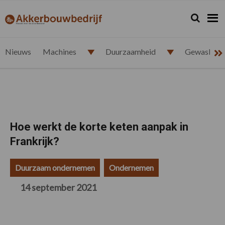
Spring
Door
Spring
Spring
naar
naar
naar
naar
Zoeken...
Zoek
akkerbouwbedrijf.nl
de
de
de
de
hoofdnavigatie
hoofd
eerste
voettekst
inhoud
sidebar
Nieuws
Machines
Duurzaamheid
Gewasbesc
Hoe werkt de korte keten aanpak in
Frankrijk?
Duurzaam ondernemen
Ondernemen
14 september 2021