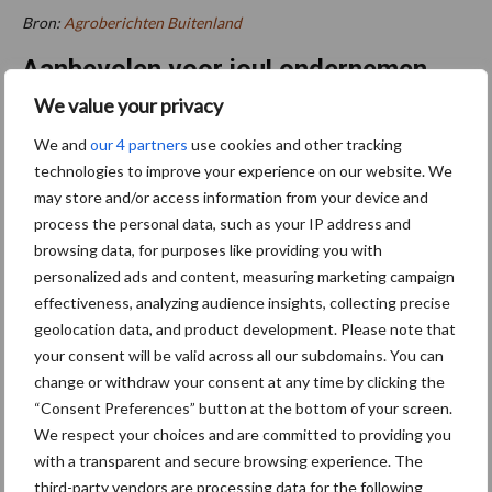
Bron:
Agroberichten Buitenland
Aanbevolen voor jou! ondernemen
We value your privacy
Hoe track & trace-systemen
We and
our 4 partners
use cookies and other tracking
helpen bij het terugvinden
technologies to improve your experience on our website. We
van gestolen materieel
may store and/or access information from your device and
process the personal data, such as your IP address and
browsing data, for purposes like providing you with
personalized ads and content, measuring marketing campaign
ATH en GTH 2026: smart
farming, autonome
effectiveness, analyzing audience insights, collecting precise
voersystemen en mobiele
geolocation data, and product development. Please note that
energievoorziening
your consent will be valid across all our subdomains. You can
change or withdraw your consent at any time by clicking the
“Consent Preferences” button at the bottom of your screen.
BIG Challenge maakt
We respect your choices and are committed to providing you
voorlopige opbrengst van
with a transparent and secure browsing experience. The
ruim 1,24 miljoen euro
third-party vendors are processing data for the following