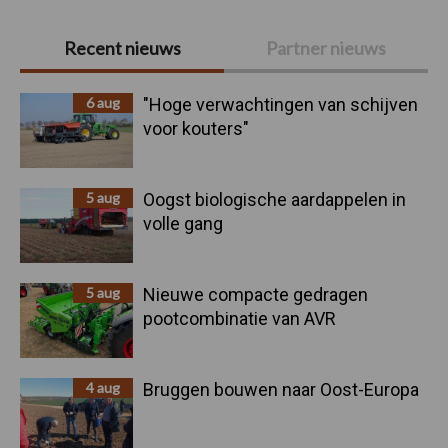
Primaire
Recent nieuws
Partner nieuws
Sidebar
6 aug
"Hoge verwachtingen van schijven
voor kouters"
5 aug
Oogst biologische aardappelen in
volle gang
5 aug
Nieuwe compacte gedragen
pootcombinatie van AVR
4 aug
Bruggen bouwen naar Oost-Europa