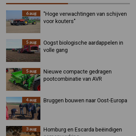
Sidebar
6 aug
"Hoge verwachtingen van schijven
voor kouters"
5 aug
Oogst biologische aardappelen in
volle gang
5 aug
Nieuwe compacte gedragen
pootcombinatie van AVR
4 aug
Bruggen bouwen naar Oost-Europa
3 aug
Homburg en Escarda beëindigen