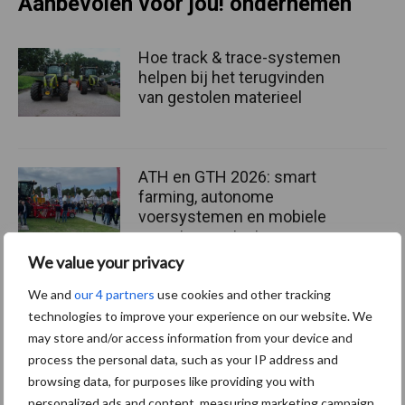
Aanbevolen voor jou! ondernemen
Hoe track & trace-systemen
helpen bij het terugvinden
van gestolen materieel
ATH en GTH 2026: smart
farming, autonome
voersystemen en mobiele
energievoorziening
We value your privacy
We and
our 4 partners
use cookies and other tracking
BIG Challenge maakt
voorlopige opbrengst van
technologies to improve your experience on our website. We
ruim 1,24 miljoen euro
may store and/or access information from your device and
bekend
process the personal data, such as your IP address and
browsing data, for purposes like providing you with
personalized ads and content, measuring marketing campaign