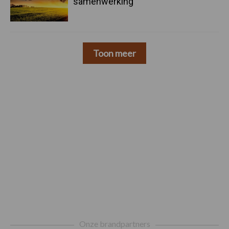
samenwerking
Toon meer
Footer
Onze brandpartners