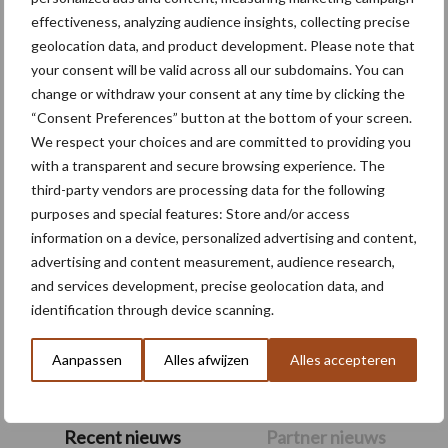
effectiveness, analyzing audience insights, collecting precise
Themapagina's
geolocation data, and product development. Please note that
your consent will be valid across all our subdomains. You can
Machines
Duurzaamheid
Gewasbeschermin
change or withdraw your consent at any time by clicking the
“Consent Preferences” button at the bottom of your screen.
We respect your choices and are committed to providing you
with a transparent and secure browsing experience. The
third-party vendors are processing data for the following
Kunstmeststrooier
Pootmachine
purposes and special features: Store and/or access
information on a device, personalized advertising and content,
advertising and content measurement, audience research,
and services development, precise geolocation data, and
identification through device scanning.
Toon meer
Aanpassen
Alles afwijzen
Alles accepteren
Primaire
Recent nieuws
Partner nieuws