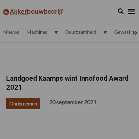
Spring
Door
Spring
Spring
naar
naar
naar
naar
Zoeken...
Zoek
akkerbouwbedrijf.nl
de
de
de
de
hoofdnavigatie
hoofd
eerste
voettekst
inhoud
sidebar
Nieuws
Machines
Duurzaamheid
Gewasbesc
Landgoed Kaamps wint Innofood Award
2021
20 september 2021
Ondernemen