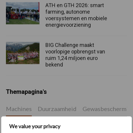
ATH en GTH 2026: smart
farming, autonome
voersystemen en mobiele
energievoorziening
BIG Challenge maakt
voorlopige opbrengst van
ruim 1,24 miljoen euro
bekend
Themapagina's
Machines
Duurzaamheid
Gewasbeschermin
We value your privacy