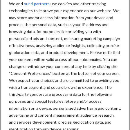
We and
our 4 partners
use cookies and other tracking
Kunstmeststrooier
Pootmachine
technologies to improve your experience on our website. We
may store and/or access information from your device and
process the personal data, such as your IP address and
browsing data, for purposes like providing you with
personalized ads and content, measuring marketing campaign
effectiveness, analyzing audience insights, collecting precise
Toon meer
geolocation data, and product development. Please note that
your consent will be valid across all our subdomains. You can
change or withdraw your consent at any time by clicking the
Primaire
“Consent Preferences” button at the bottom of your screen.
Recent nieuws
Partner nieuws
We respect your choices and are committed to providing you
Sidebar
with a transparent and secure browsing experience. The
6 aug
"Hoge verwachtingen van schijven
third-party vendors are processing data for the following
voor kouters"
purposes and special features: Store and/or access
information on a device, personalized advertising and content,
advertising and content measurement, audience research,
5 aug
Oogst biologische aardappelen in
and services development, precise geolocation data, and
volle gang
identification through device scanning.