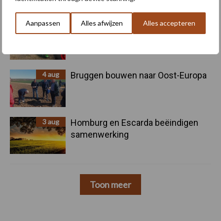
Aanpassen
Alles afwijzen
Alles accepteren
5 aug
Nieuwe compacte gedragen
pootcombinatie van AVR
4 aug
Bruggen bouwen naar Oost-Europa
3 aug
Homburg en Escarda beëindigen
samenwerking
Toon meer