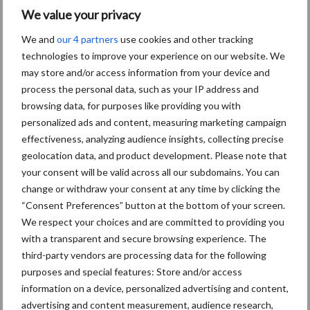
Machines
Duurzaamheid
Gewasbeschermin
We value your privacy
We and
our 4 partners
use cookies and other tracking
technologies to improve your experience on our website. We
may store and/or access information from your device and
Kunstmeststrooier
Pootmachine
process the personal data, such as your IP address and
browsing data, for purposes like providing you with
personalized ads and content, measuring marketing campaign
effectiveness, analyzing audience insights, collecting precise
geolocation data, and product development. Please note that
Toon meer
your consent will be valid across all our subdomains. You can
change or withdraw your consent at any time by clicking the
“Consent Preferences” button at the bottom of your screen.
We respect your choices and are committed to providing you
Primaire
Recent nieuws
Partner nieuws
with a transparent and secure browsing experience. The
Sidebar
third-party vendors are processing data for the following
purposes and special features: Store and/or access
6 aug
"Hoge verwachtingen van schijven
information on a device, personalized advertising and content,
voor kouters"
advertising and content measurement, audience research,