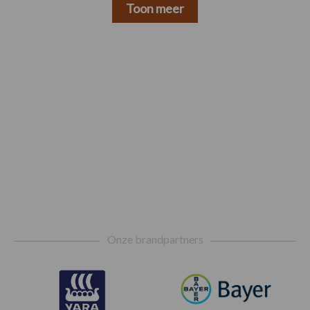
Toon meer
Footer
Onze brandpartners