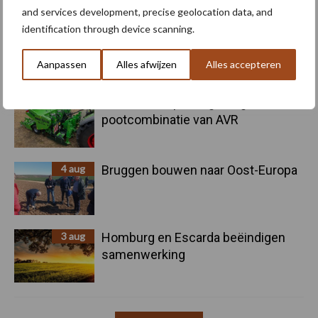
and services development, precise geolocation data, and
identification through device scanning.
5 aug
Oogst biologische aardappelen in
volle gang
Aanpassen
Alles afwijzen
Alles accepteren
5 aug
Nieuwe compacte gedragen
pootcombinatie van AVR
4 aug
Bruggen bouwen naar Oost-Europa
3 aug
Homburg en Escarda beëindigen
samenwerking