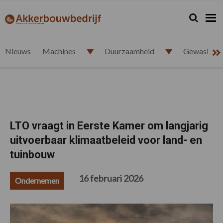
Spring
Door
Spring
Spring
naar
naar
naar
naar
Zoeken...
Zoek
akkerbouwbedrijf.nl
de
de
de
de
hoofdnavigatie
hoofd
eerste
voettekst
inhoud
sidebar
Nieuws
Machines
Duurzaamheid
Gewasbesc
LTO vraagt in Eerste Kamer om langjarig
uitvoerbaar klimaatbeleid voor land- en
tuinbouw
16 februari 2026
Ondernemen