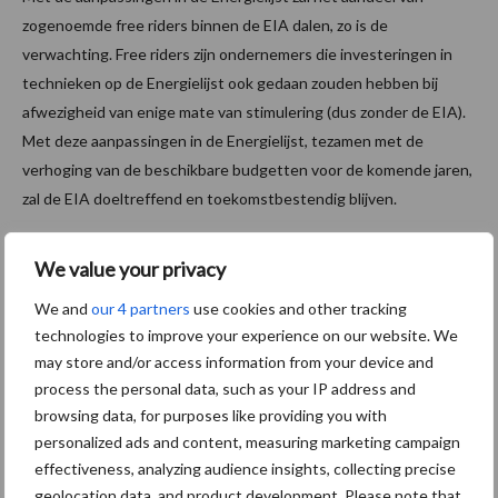
zogenoemde free riders binnen de EIA dalen, zo is de
verwachting. Free riders zijn ondernemers die investeringen in
technieken op de Energielijst ook gedaan zouden hebben bij
afwezigheid van enige mate van stimulering (dus zonder de EIA).
Met deze aanpassingen in de Energielijst, tezamen met de
verhoging van de beschikbare budgetten voor de komende jaren,
zal de EIA doeltreffend en toekomstbestendig blijven.
De EIA-regeling wordt uitgevoerd door de Rijksdienst voor
We value your privacy
Ondernemend Nederland (RVO). Dit is in opdracht van het
ministerie van Economische Zaken en Klimaat.
We and
our 4 partners
use cookies and other tracking
technologies to improve your experience on our website. We
Bron:
RVO
may store and/or access information from your device and
process the personal data, such as your IP address and
Aanbevolen voor jou! ondernemen
browsing data, for purposes like providing you with
personalized ads and content, measuring marketing campaign
Hoe track & trace-systemen
effectiveness, analyzing audience insights, collecting precise
helpen bij het terugvinden
geolocation data, and product development. Please note that