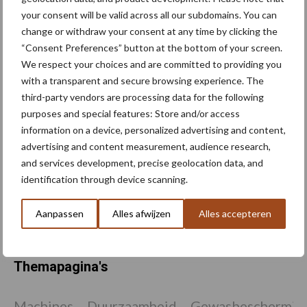
van gestolen materieel
your consent will be valid across all our subdomains. You can
change or withdraw your consent at any time by clicking the
“Consent Preferences” button at the bottom of your screen.
We respect your choices and are committed to providing you
ATH en GTH 2026: smart
with a transparent and secure browsing experience. The
farming, autonome
voersystemen en mobiele
third-party vendors are processing data for the following
energievoorziening
purposes and special features: Store and/or access
information on a device, personalized advertising and content,
advertising and content measurement, audience research,
BIG Challenge maakt
and services development, precise geolocation data, and
voorlopige opbrengst van
identification through device scanning.
ruim 1,24 miljoen euro
bekend
Aanpassen
Alles afwijzen
Alles accepteren
Themapagina's
Machines
Duurzaamheid
Gewasbeschermin