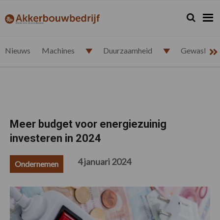
Spring
Door
Spring
Spring
naar
naar
naar
naar
Zoeken...
Zoek
akkerbouwbedrijf.nl
de
de
de
de
hoofdnavigatie
hoofd
eerste
voettekst
inhoud
sidebar
Nieuws
Machines
Duurzaamheid
Gewasbesc
Meer budget voor energiezuinig
investeren in 2024
4 januari 2024
Ondernemen