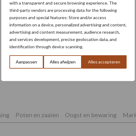
with a transparent and secure browsing experience. The
third-party vendors are processing data for the following
purposes and special features: Store and/or access
information on a device, personalized advertising and content,
advertising and content measurement, audience research,
and services development, precise geolocation data, and
identification through device scanning.
Aanpassen
Alles afwijzen
Alles accepteren
ATH en GTH 2026: smart farming,
autonome voersystemen en mobiele
energievoorziening
ing
Poten en zaaien
Oogst en bewaring
Mark