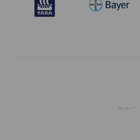
3 + 1 =
*