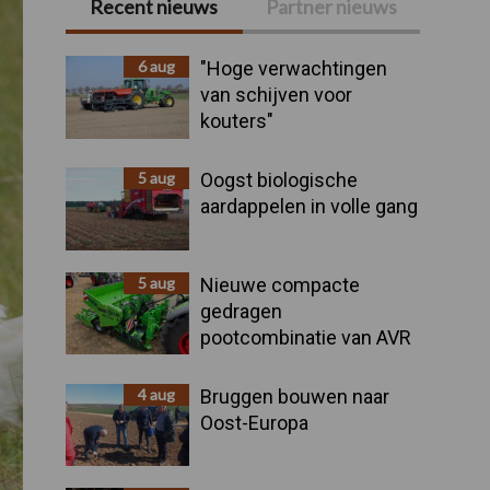
Recent nieuws
Partner nieuws
Primaire
Sidebar
6 aug
"Hoge verwachtingen
van schijven voor
kouters"
5 aug
Oogst biologische
aardappelen in volle gang
5 aug
Nieuwe compacte
gedragen
pootcombinatie van AVR
4 aug
Bruggen bouwen naar
Oost-Europa