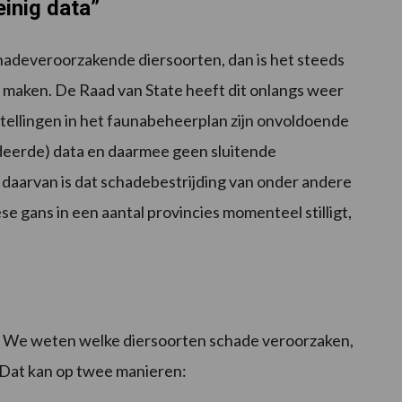
inig data”
chadeveroorzakende diersoorten, dan is het steeds
e maken. De Raad van State heeft dit onlangs weer
ijstellingen in het faunabeheerplan zijn onvoldoende
deerde) data en daarmee geen sluitende
 daarvan is dat schadebestrijding van onder andere
se gans in een aantal provincies momenteel stilligt,
en’. We weten welke diersoorten schade veroorzaken,
 Dat kan op twee manieren: