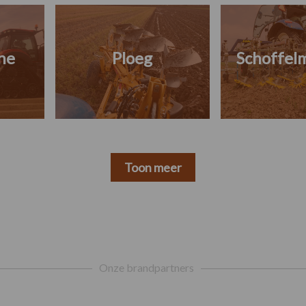
ne
Ploeg
Schoffel
Toon meer
Onze brandpartners