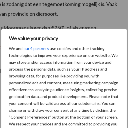
e is zodanig dat een tegemoetkoming mogelijk is. Vaak
van provincie en diersoort.
 is (doorgaans lager dan €250), of als er geen
estelde soorten, is het raadzaam om een melding te
We value your privacy
de.nl
.
Hier zijn geen kosten aan verbonden.
We and
our 4 partners
use cookies and other tracking
technologies to improve your experience on our website. We
an bij om schadelijk wild te kunnen blijven beheren.
may store and/or access information from your device and
process the personal data, such as your IP address and
Nu schade melden is in de toekomst oogsten!
browsing data, for purposes like providing you with
personalized ads and content, measuring marketing campaign
effectiveness, analyzing audience insights, collecting precise
geolocation data, and product development. Please note that
your consent will be valid across all our subdomains. You can
change or withdraw your consent at any time by clicking the
“Consent Preferences” button at the bottom of your screen.
We respect your choices and are committed to providing you