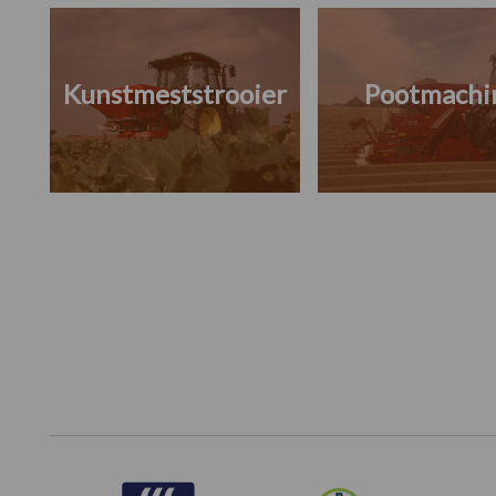
Kunstmeststrooier
Pootmachi
Footer