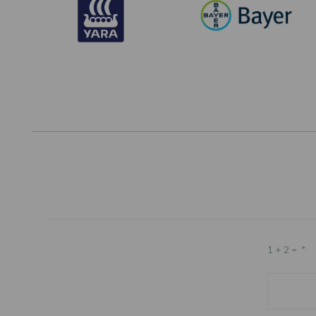
1 + 2 =
*