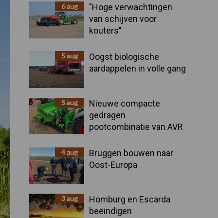
Sidebar
6 aug
"Hoge verwachtingen
van schijven voor
kouters"
5 aug
Oogst biologische
aardappelen in volle gang
5 aug
Nieuwe compacte
gedragen
pootcombinatie van AVR
4 aug
Bruggen bouwen naar
Oost-Europa
3 aug
Homburg en Escarda
beëindigen