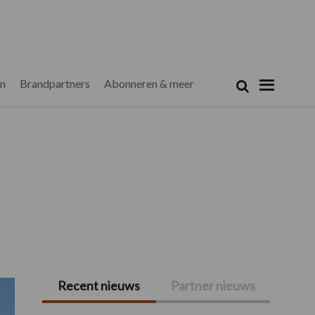
Zoeken...
Zoek
en
Brandpartners
Abonneren & meer
Recent nieuws
Partner nieuws
Primaire