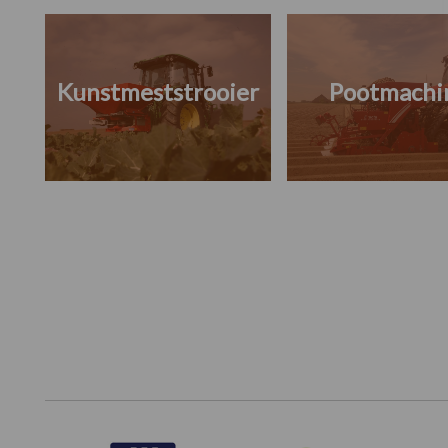
Kunstmeststrooier
Pootmachi
Footer