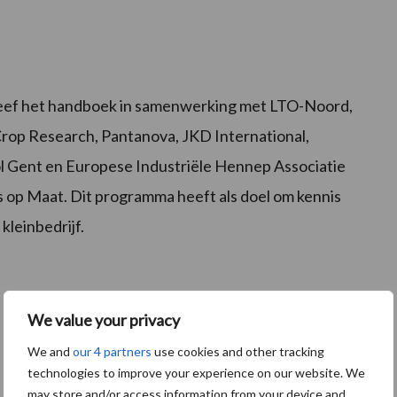
ef het handboek in samenwerking met LTO-Noord,
Crop Research, Pantanova, JKD International,
l Gent en Europese Industriële Hennep Associatie
 op Maat. Dit programma heeft als doel om kennis
kleinbedrijf.
We value your privacy
We and
our 4 partners
use cookies and other tracking
technologies to improve your experience on our website. We
may store and/or access information from your device and