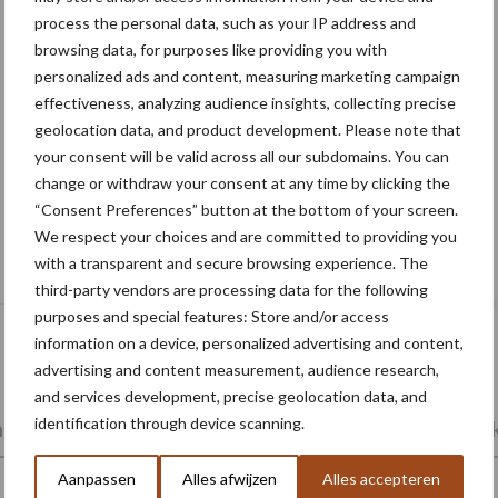
process the personal data, such as your IP address and
browsing data, for purposes like providing you with
personalized ads and content, measuring marketing campaign
effectiveness, analyzing audience insights, collecting precise
geolocation data, and product development. Please note that
your consent will be valid across all our subdomains. You can
change or withdraw your consent at any time by clicking the
“Consent Preferences” button at the bottom of your screen.
ATH en GTH 2026: smart farming,
We respect your choices and are committed to providing you
autonome voersystemen en mobiele
with a transparent and secure browsing experience. The
energievoorziening
third-party vendors are processing data for the following
purposes and special features: Store and/or access
information on a device, personalized advertising and content,
advertising and content measurement, audience research,
and services development, precise geolocation data, and
identification through device scanning.
ing
Poten en zaaien
Oogst en bewaring
Mark
Aanpassen
Alles afwijzen
Alles accepteren