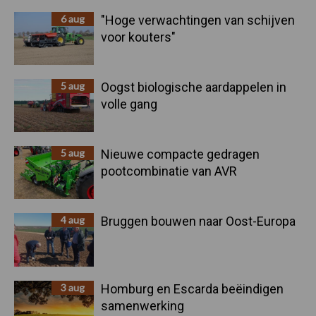
6 aug
"Hoge verwachtingen van schijven
voor kouters"
5 aug
Oogst biologische aardappelen in
volle gang
5 aug
Nieuwe compacte gedragen
pootcombinatie van AVR
4 aug
Bruggen bouwen naar Oost-Europa
3 aug
Homburg en Escarda beëindigen
samenwerking