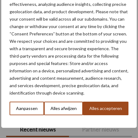
effectiveness, analyzing audience insights, collecting precise
Themapagina's
geolocation data, and product development. Please note that
your consent will be valid across all our subdomains. You can
Machines
Duurzaamheid
Gewasbeschermin
change or withdraw your consent at any time by clicking the
“Consent Preferences” button at the bottom of your screen.
We respect your choices and are committed to providing you
with a transparent and secure browsing experience. The
third-party vendors are processing data for the following
Kunstmeststrooier
Pootmachine
purposes and special features: Store and/or access
information on a device, personalized advertising and content,
advertising and content measurement, audience research,
and services development, precise geolocation data, and
identification through device scanning.
Toon meer
Aanpassen
Alles afwijzen
Alles accepteren
Primaire
Recent nieuws
Partner nieuws
Sidebar