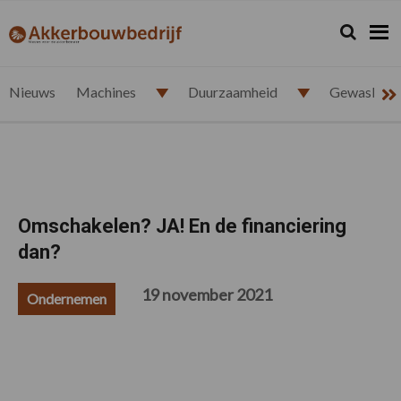
Spring
Door
Spring
Spring
naar
naar
naar
naar
Zoeken...
Zoek
akkerbouwbedrijf.nl
de
de
de
de
hoofdnavigatie
hoofd
eerste
voettekst
inhoud
sidebar
Nieuws
Machines
Duurzaamheid
Gewasbesc
Omschakelen? JA! En de financiering
dan?
19 november 2021
Ondernemen