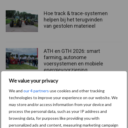
Hoe track & trace-systemen
helpen bij het terugvinden
van gestolen materieel
ATH en GTH 2026: smart
farming, autonome
voersystemen en mobiele
energievoorziening
We value your privacy
BIG Challenge maakt
We and
our 4 partners
use cookies and other tracking
voorlopige opbrengst van
technologies to improve your experience on our website. We
ruim 1,24 miljoen euro
may store and/or access information from your device and
bekend
process the personal data, such as your IP address and
browsing data, for purposes like providing you with
personalized ads and content, measuring marketing campaign