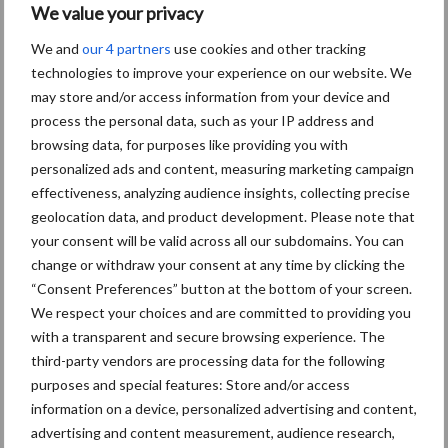
We value your privacy
Over de MIA en Vamil
We and
our 4 partners
use cookies and other tracking
technologies to improve your experience on our website. We
Om op de Milieulijst te komen, moeten de investeringen
may store and/or access information from your device and
milieuvriendelijk (boven de wettelijke norm) en innovatief zijn.
process the personal data, such as your IP address and
Voor deze investeringen zijn de investeringskosten voor
browsing data, for purposes like providing you with
ondernemers hoger dan het gangbare alternatief in de branche.
personalized ads and content, measuring marketing campaign
Het belastingvoordeel van de regelingen MIA en Vamil verkleint
effectiveness, analyzing audience insights, collecting precise
dit verschil, zodat deze innovaties makkelijker op de markt komen.
geolocation data, and product development. Please note that
Daarmee blijft de Milieulijst aangesloten bij de ontwikkelingen in
your consent will be valid across all our subdomains. You can
de markt.
change or withdraw your consent at any time by clicking the
“Consent Preferences” button at the bottom of your screen.
Bron:
RVO
We respect your choices and are committed to providing you
with a transparent and secure browsing experience. The
Aanbevolen voor jou! ondernemen
third-party vendors are processing data for the following
purposes and special features: Store and/or access
Hoe track & trace-systemen
information on a device, personalized advertising and content,
helpen bij het terugvinden
advertising and content measurement, audience research,