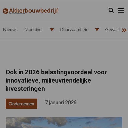
Spring
Door
Spring
Spring
naar
naar
naar
naar
Zoeken...
Zoek
akkerbouwbedrijf.nl
de
de
de
de
hoofdnavigatie
hoofd
eerste
voettekst
inhoud
sidebar
Nieuws
Machines
Duurzaamheid
Gewasbesc
Ook in 2026 belastingvoordeel voor
innovatieve, milieuvriendelijke
investeringen
7 januari 2026
Ondernemen