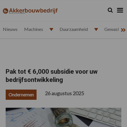
Spring
Door
Spring
Spring
naar
naar
naar
naar
Zoeken...
Zoek
akkerbouwbedrijf.nl
de
de
de
de
hoofdnavigatie
hoofd
eerste
voettekst
inhoud
sidebar
Nieuws
Machines
Duurzaamheid
Gewasbesc
Pak tot € 6,000 subsidie voor uw
bedrijfsontwikkeling
26 augustus 2025
Ondernemen