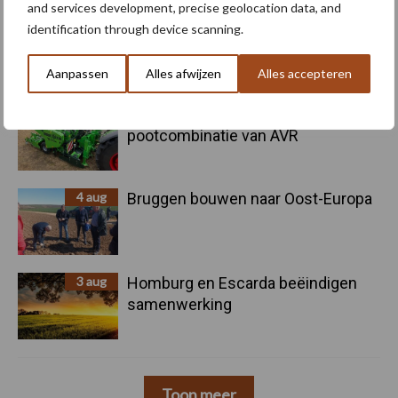
and services development, precise geolocation data, and
5 aug
Oogst biologische aardappelen in
identification through device scanning.
volle gang
Aanpassen
Alles afwijzen
Alles accepteren
5 aug
Nieuwe compacte gedragen
pootcombinatie van AVR
4 aug
Bruggen bouwen naar Oost-Europa
3 aug
Homburg en Escarda beëindigen
samenwerking
Toon meer