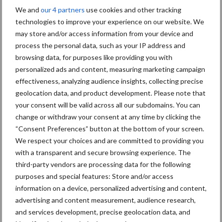
We and
our 4 partners
use cookies and other tracking
technologies to improve your experience on our website. We
Kunstmeststrooier
Pootmachine
may store and/or access information from your device and
process the personal data, such as your IP address and
browsing data, for purposes like providing you with
personalized ads and content, measuring marketing campaign
effectiveness, analyzing audience insights, collecting precise
Toon meer
geolocation data, and product development. Please note that
your consent will be valid across all our subdomains. You can
change or withdraw your consent at any time by clicking the
Primaire
“Consent Preferences” button at the bottom of your screen.
Recent nieuws
Partner nieuws
We respect your choices and are committed to providing you
Sidebar
with a transparent and secure browsing experience. The
6 aug
"Hoge verwachtingen van schijven
third-party vendors are processing data for the following
voor kouters"
purposes and special features: Store and/or access
information on a device, personalized advertising and content,
advertising and content measurement, audience research,
5 aug
Oogst biologische aardappelen in
and services development, precise geolocation data, and
volle gang