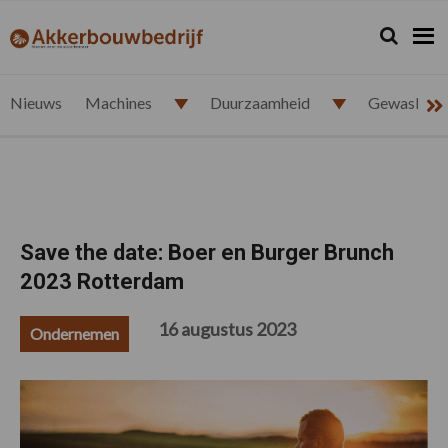
Spring
Door
Spring
Spring
naar
naar
naar
naar
Zoeken...
Zoek
akkerbouwbedrijf.nl
de
de
de
de
hoofdnavigatie
hoofd
eerste
voettekst
inhoud
sidebar
Nieuws
Machines
Duurzaamheid
Gewasbesc
Save the date: Boer en Burger Brunch
2023 Rotterdam
16 augustus 2023
Ondernemen