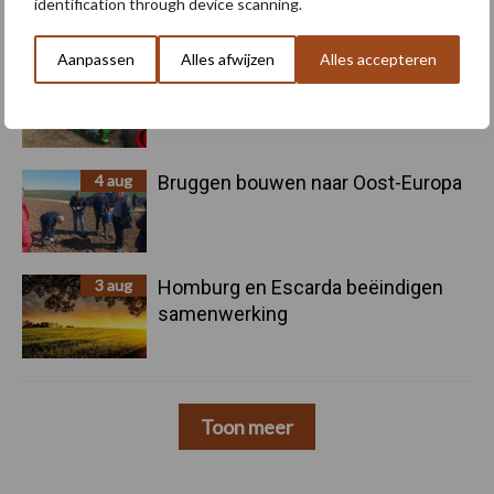
identification through device scanning.
Aanpassen
Alles afwijzen
Alles accepteren
5 aug
Nieuwe compacte gedragen
pootcombinatie van AVR
4 aug
Bruggen bouwen naar Oost-Europa
3 aug
Homburg en Escarda beëindigen
samenwerking
Toon meer