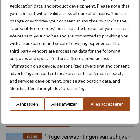
geolocation data, and product development. Please note that
Machines
Duurzaamheid
Gewasbeschermin
your consent will be valid across all our subdomains. You can
change or withdraw your consent at any time by clicking the
“Consent Preferences” button at the bottom of your screen.
We respect your choices and are committed to providing you
with a transparent and secure browsing experience. The
Kunstmeststrooier
Pootmachine
third-party vendors are processing data for the following
purposes and special features: Store and/or access
information on a device, personalized advertising and content,
advertising and content measurement, audience research,
and services development, precise geolocation data, and
identification through device scanning.
Toon meer
Aanpassen
Alles afwijzen
Alles accepteren
Primaire
Recent nieuws
Partner nieuws
Sidebar
6 aug
"Hoge verwachtingen van schijven