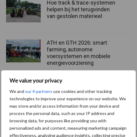
Hoe track & trace-systemen
helpen bij het terugvinden
van gestolen materieel
ATH en GTH 2026: smart
farming, autonome
voersystemen en mobiele
energievoorziening
We value your privacy
BIG Challenge maakt
voorlopige opbrengst van
We and
our 4 partners
use cookies and other tracking
ruim 1,24 miljoen euro
technologies to improve your experience on our website. We
bekend
may store and/or access information from your device and
process the personal data, such as your IP address and
browsing data, for purposes like providing you with
personalized ads and content, measuring marketing campaign
Themapagina's
effectiveness, analyzing audience insights, collecting precise