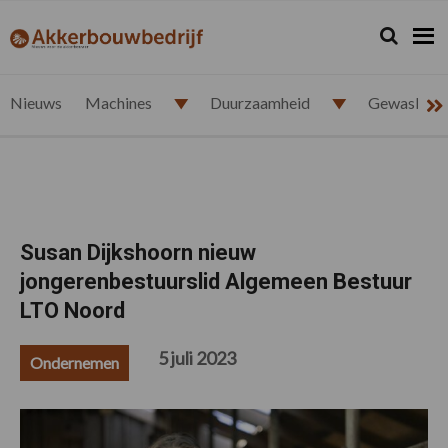
Spring
Door
Spring
Spring
naar
naar
naar
naar
Zoeken...
Zoek
akkerbouwbedrijf.nl
de
de
de
de
hoofdnavigatie
hoofd
eerste
voettekst
inhoud
sidebar
Nieuws
Machines
Duurzaamheid
Gewasbesc
Susan Dijkshoorn nieuw
jongerenbestuurslid Algemeen Bestuur
LTO Noord
5 juli 2023
Ondernemen