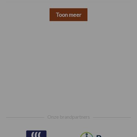
Toon meer
Footer
Onze brandpartners