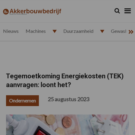
Spring
Door
Spring
Spring
naar
naar
naar
naar
Zoeken...
Zoek
akkerbouwbedrijf.nl
de
de
de
de
hoofdnavigatie
hoofd
eerste
voettekst
inhoud
sidebar
Nieuws
Machines
Duurzaamheid
Gewasbesc
Tegemoetkoming Energiekosten (TEK)
aanvragen: loont het?
25 augustus 2023
Ondernemen