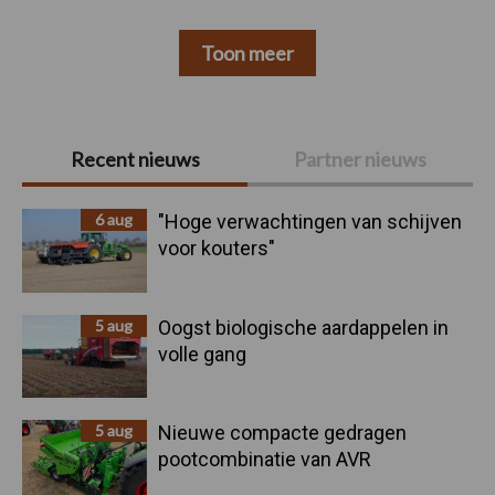
Toon meer
Primaire
Recent nieuws
Partner nieuws
Sidebar
6 aug
"Hoge verwachtingen van schijven
voor kouters"
5 aug
Oogst biologische aardappelen in
volle gang
5 aug
Nieuwe compacte gedragen
pootcombinatie van AVR