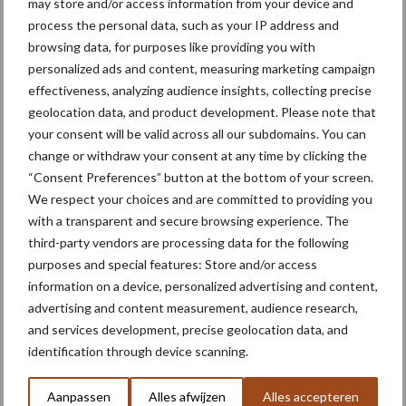
may store and/or access information from your device and
Doe je nu een aanvraag binnen de TEK-regeling en komt de
process the personal data, such as your IP address and
drempelprijs voor elektriciteit onder de € 0,455 per kWh en voor
browsing data, for purposes like providing you with
gas onder de € 1,54 per m3? Dan moet je afhankelijk van de
personalized ads and content, measuring marketing campaign
modelprijs een gedeelte of alles terugbetalen.
effectiveness, analyzing audience insights, collecting precise
Bron:
Countus
geolocation data, and product development. Please note that
your consent will be valid across all our subdomains. You can
Aanbevolen voor jou!
change or withdraw your consent at any time by clicking the
“Consent Preferences” button at the bottom of your screen.
We respect your choices and are committed to providing you
“Hoge verwachtingen van
with a transparent and secure browsing experience. The
schijven voor kouters”
third-party vendors are processing data for the following
purposes and special features: Store and/or access
information on a device, personalized advertising and content,
advertising and content measurement, audience research,
Oogst biologische
and services development, precise geolocation data, and
aardappelen in volle gang
identification through device scanning.
Aanpassen
Alles afwijzen
Alles accepteren