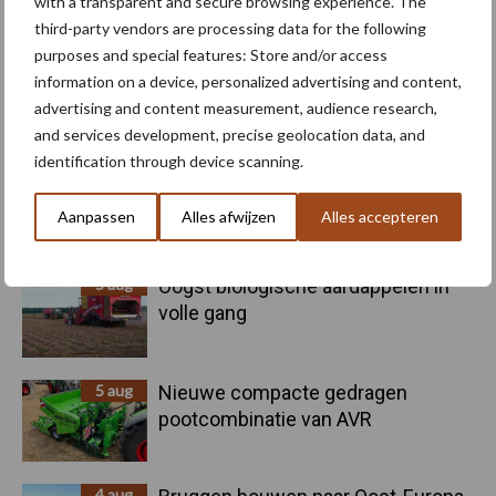
with a transparent and secure browsing experience. The
Toon meer
third-party vendors are processing data for the following
purposes and special features: Store and/or access
information on a device, personalized advertising and content,
Primaire
advertising and content measurement, audience research,
Recent nieuws
Partner nieuws
and services development, precise geolocation data, and
Sidebar
identification through device scanning.
6 aug
"Hoge verwachtingen van schijven
voor kouters"
Aanpassen
Alles afwijzen
Alles accepteren
5 aug
Oogst biologische aardappelen in
volle gang
5 aug
Nieuwe compacte gedragen
pootcombinatie van AVR
4 aug