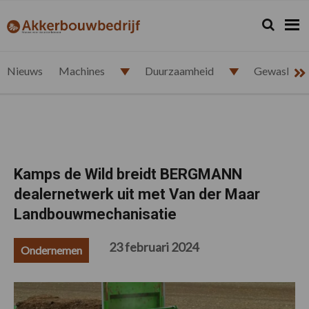
Spring
Door
Spring
Spring
naar
naar
naar
naar
Zoeken...
Zoek
akkerbouwbedrijf.nl
de
de
de
de
hoofdnavigatie
hoofd
eerste
voettekst
inhoud
sidebar
Nieuws
Machines
Duurzaamheid
Gewasbesc
Kamps de Wild breidt BERGMANN
dealernetwerk uit met Van der Maar
Landbouwmechanisatie
23 februari 2024
Ondernemen