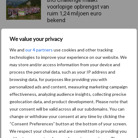
voorlopige opbrengst van
ruim 1,24 miljoen euro
bekend
We value your privacy
Themapagina's
We and
our 4 partners
use cookies and other tracking
technologies to improve your experience on our website. We
may store and/or access information from your device and
Machines
Duurzaamheid
Gewasbeschermin
process the personal data, such as your IP address and
browsing data, for purposes like providing you with
personalized ads and content, measuring marketing campaign
effectiveness, analyzing audience insights, collecting precise
geolocation data, and product development. Please note that
Kunstmeststrooier
Pootmachine
your consent will be valid across all our subdomains. You can
change or withdraw your consent at any time by clicking the
“Consent Preferences” button at the bottom of your screen.
We respect your choices and are committed to providing you