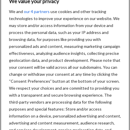
We value your privacy
We and
our 4 partners
use cookies and other tracking
technologies to improve your experience on our website. We
ATH en GTH 2026: smart
may store and/or access information from your device and
farming, autonome
process the personal data, such as your IP address and
voersystemen en mobiele
energievoorziening
browsing data, for purposes like providing you with
personalized ads and content, measuring marketing campaign
effectiveness, analyzing audience insights, collecting precise
BIG Challenge maakt
geolocation data, and product development. Please note that
voorlopige opbrengst van
your consent will be valid across all our subdomains. You can
ruim 1,24 miljoen euro
change or withdraw your consent at any time by clicking the
bekend
“Consent Preferences” button at the bottom of your screen.
We respect your choices and are committed to providing you
with a transparent and secure browsing experience. The
third-party vendors are processing data for the following
Themapagina's
purposes and special features: Store and/or access
information on a device, personalized advertising and content,
Machines
Duurzaamheid
Gewasbeschermin
advertising and content measurement, audience research,
and services development, precise geolocation data, and