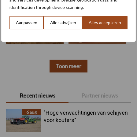
identification through device scanning.
Aanpassen
Alles afwijzen
Alles accepteren
Kunstmeststrooier
Pootmachine
Toon meer
Primaire
Recent nieuws
Partner nieuws
Sidebar
6 aug
"Hoge verwachtingen van schijven
voor kouters"