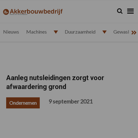
Spring
Door
Spring
Spring
naar
naar
naar
naar
Zoeken...
Zoek
akkerbouwbedrijf.nl
de
de
de
de
hoofdnavigatie
hoofd
eerste
voettekst
inhoud
sidebar
Nieuws
Machines
Duurzaamheid
Gewasbesc
Aanleg nutsleidingen zorgt voor
afwaardering grond
9 september 2021
Ondernemen