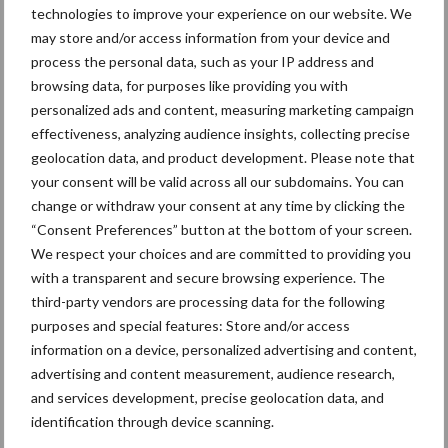
technologies to improve your experience on our website. We
may store and/or access information from your device and
process the personal data, such as your IP address and
browsing data, for purposes like providing you with
personalized ads and content, measuring marketing campaign
Toon meer
effectiveness, analyzing audience insights, collecting precise
geolocation data, and product development. Please note that
your consent will be valid across all our subdomains. You can
Primaire
change or withdraw your consent at any time by clicking the
Recent nieuws
Partner nieuws
“Consent Preferences” button at the bottom of your screen.
Sidebar
We respect your choices and are committed to providing you
6 aug
"Hoge verwachtingen van schijven
with a transparent and secure browsing experience. The
voor kouters"
third-party vendors are processing data for the following
purposes and special features: Store and/or access
information on a device, personalized advertising and content,
5 aug
Oogst biologische aardappelen in
advertising and content measurement, audience research,
volle gang
and services development, precise geolocation data, and
identification through device scanning.