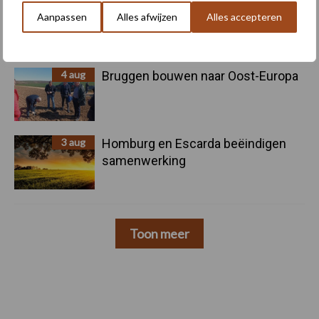
5 aug
Nieuwe compacte gedragen
Aanpassen
Alles afwijzen
Alles accepteren
pootcombinatie van AVR
4 aug
Bruggen bouwen naar Oost-Europa
3 aug
Homburg en Escarda beëindigen
samenwerking
Toon meer