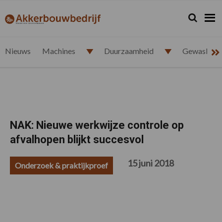
Spring
Door
Spring
Spring
naar
naar
naar
naar
Zoeken...
Zoek
akkerbouwbedrijf.nl
de
de
de
de
hoofdnavigatie
hoofd
eerste
voettekst
inhoud
sidebar
Nieuws
Machines
Duurzaamheid
Gewasbesc
NAK: Nieuwe werkwijze controle op
afvalhopen blijkt succesvol
15 juni 2018
Onderzoek & praktijkproef