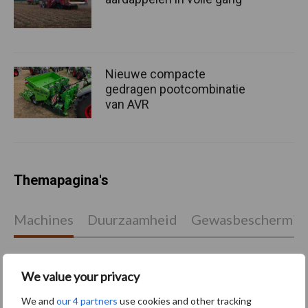
Nieuwe compacte
gedragen pootcombinatie
van AVR
Themapagina's
Machines
Duurzaamheid
Gewasbeschermin
We value your privacy
Kunstmeststrooier
Pootmachine
We and
our 4 partners
use cookies and other tracking