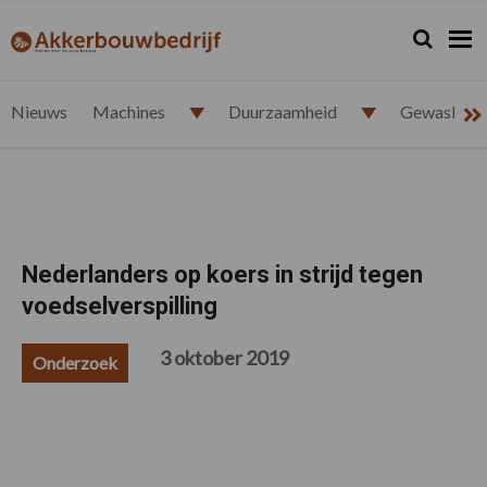
Spring
Door
Spring
Spring
naar
naar
naar
naar
Zoeken...
Zoek
akkerbouwbedrijf.nl
de
de
de
de
hoofdnavigatie
hoofd
eerste
voettekst
inhoud
sidebar
Nieuws
Machines
Duurzaamheid
Gewasbesc
Nederlanders op koers in strijd tegen
voedselverspilling
3 oktober 2019
Onderzoek