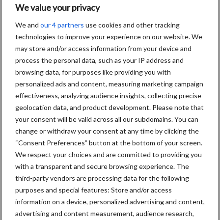
We value your privacy
We and
our 4 partners
use cookies and other tracking
technologies to improve your experience on our website. We
Oogst biologische
may store and/or access information from your device and
aardappelen in volle gang
process the personal data, such as your IP address and
browsing data, for purposes like providing you with
personalized ads and content, measuring marketing campaign
effectiveness, analyzing audience insights, collecting precise
geolocation data, and product development. Please note that
Nieuwe compacte
your consent will be valid across all our subdomains. You can
gedragen pootcombinatie
change or withdraw your consent at any time by clicking the
van AVR
“Consent Preferences” button at the bottom of your screen.
We respect your choices and are committed to providing you
with a transparent and secure browsing experience. The
third-party vendors are processing data for the following
Themapagina's
purposes and special features: Store and/or access
information on a device, personalized advertising and content,
advertising and content measurement, audience research,
Machines
Duurzaamheid
Gewasbeschermin