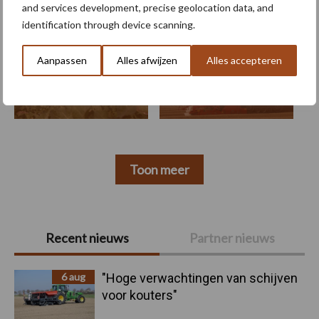
and services development, precise geolocation data, and
identification through device scanning.
Aanpassen
Alles afwijzen
Alles accepteren
Kunstmeststrooier
Pootmachine
Toon meer
Primaire
Recent nieuws
Partner nieuws
Sidebar
6 aug
"Hoge verwachtingen van schijven
voor kouters"