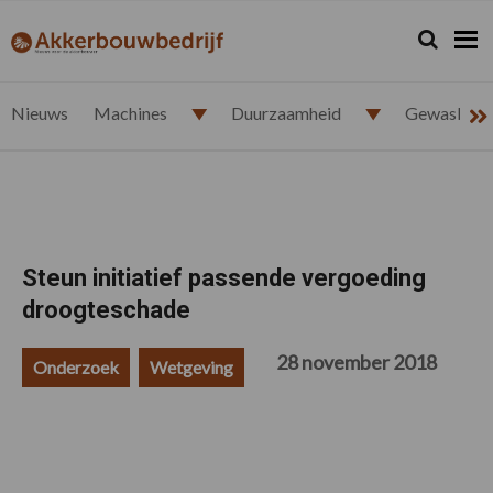
Spring
Door
Spring
Spring
naar
naar
naar
naar
Zoeken...
Zoek
akkerbouwbedrijf.nl
de
de
de
de
hoofdnavigatie
hoofd
eerste
voettekst
inhoud
sidebar
Nieuws
Machines
Duurzaamheid
Gewasbesc
Steun initiatief passende vergoeding
droogteschade
28 november 2018
Onderzoek
Wetgeving