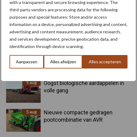
with a transparent and secure browsing experience. The
Toon meer
third-party vendors are processing data for the following
purposes and special features: Store and/or access
information on a device, personalized advertising and content,
Primaire
advertising and content measurement, audience research,
Recent nieuws
Partner nieuws
and services development, precise geolocation data, and
Sidebar
identification through device scanning.
6 aug
"Hoge verwachtingen van schijven
voor kouters"
Aanpassen
Alles afwijzen
Alles accepteren
5 aug
Oogst biologische aardappelen in
volle gang
5 aug
Nieuwe compacte gedragen
pootcombinatie van AVR