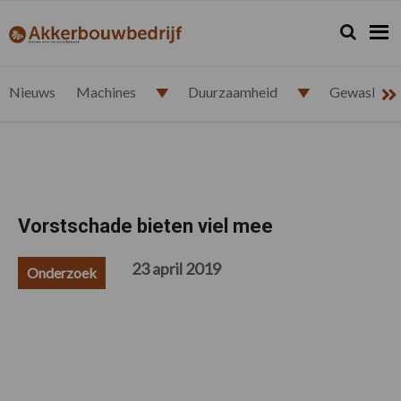
Spring
Door
Spring
Spring
naar
naar
naar
naar
Zoeken...
Zoek
akkerbouwbedrijf.nl
de
de
de
de
hoofdnavigatie
hoofd
eerste
voettekst
inhoud
sidebar
Nieuws
Machines
Duurzaamheid
Gewasbesc
Vorstschade bieten viel mee
23 april 2019
Onderzoek