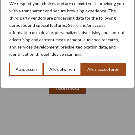
We respect your choices and are committed to providing you
with a transparent and secure browsing experience. The
third-party vendors are processing data for the following
4 aug
Bruggen bouwen naar Oost-Europa
purposes and special features: Store and/or access
information on a device, personalized advertising and content,
advertising and content measurement, audience research,
and services development, precise geolocation data, and
3 aug
Homburg en Escarda beëindigen
identification through device scanning.
samenwerking
Aanpassen
Alles afwijzen
Alles accepteren
Toon meer