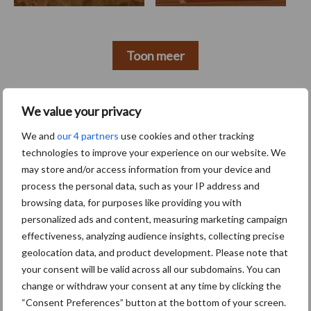
Toon meer
We value your privacy
Primaire
Recent nieuws
Partner nieuws
We and
our 4 partners
use cookies and other tracking
Sidebar
technologies to improve your experience on our website. We
6 aug
"Hoge verwachtingen van schijven
may store and/or access information from your device and
voor kouters"
process the personal data, such as your IP address and
browsing data, for purposes like providing you with
personalized ads and content, measuring marketing campaign
5 aug
Oogst biologische aardappelen in
effectiveness, analyzing audience insights, collecting precise
volle gang
geolocation data, and product development. Please note that
your consent will be valid across all our subdomains. You can
change or withdraw your consent at any time by clicking the
5 aug
Nieuwe compacte gedragen
“Consent Preferences” button at the bottom of your screen.
pootcombinatie van AVR