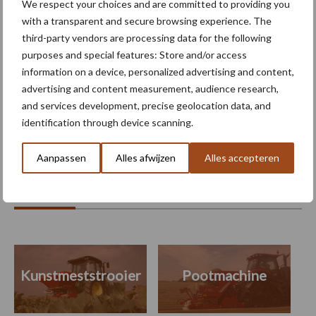
We respect your choices and are committed to providing you
with a transparent and secure browsing experience. The
third-party vendors are processing data for the following
Nieuwe compacte
purposes and special features: Store and/or access
gedragen pootcombinatie
van AVR
information on a device, personalized advertising and content,
advertising and content measurement, audience research,
and services development, precise geolocation data, and
identification through device scanning.
Themapagina's
Aanpassen
Alles afwijzen
Alles accepteren
Machines
Duurzaamheid
Gewasbeschermin
Kunstmeststrooier
Pootmachine