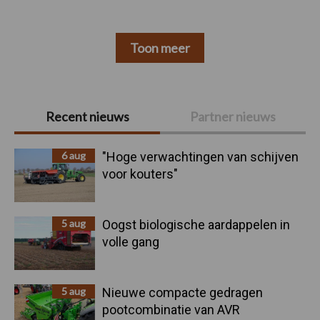
Toon meer
Primaire
Recent nieuws
Partner nieuws
Sidebar
6 aug
"Hoge verwachtingen van schijven
voor kouters"
5 aug
Oogst biologische aardappelen in
volle gang
5 aug
Nieuwe compacte gedragen
pootcombinatie van AVR