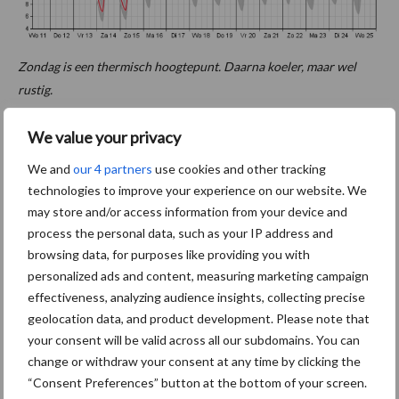
Zondag is een thermisch hoogtepunt. Daarna koeler, maar wel
rustig.
Bron:
WeerPlaza
We value your privacy
Aanbevolen voor jou!
We and
our 4 partners
use cookies and other tracking
technologies to improve your experience on our website. We
may store and/or access information from your device and
“Hoge verwachtingen van
process the personal data, such as your IP address and
schijven voor kouters”
browsing data, for purposes like providing you with
personalized ads and content, measuring marketing campaign
effectiveness, analyzing audience insights, collecting precise
geolocation data, and product development. Please note that
Oogst biologische
your consent will be valid across all our subdomains. You can
aardappelen in volle gang
change or withdraw your consent at any time by clicking the
“Consent Preferences” button at the bottom of your screen.