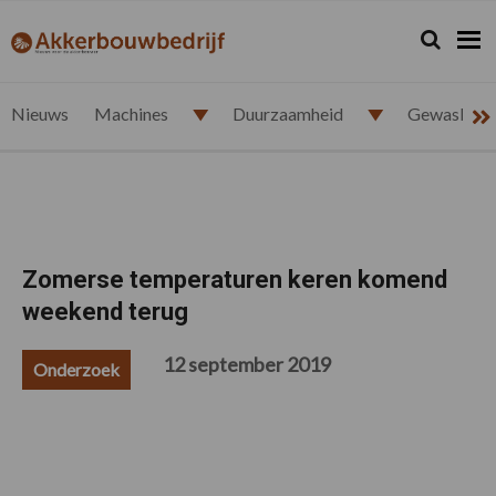
Spring
Door
Spring
Spring
naar
naar
naar
naar
Zoeken...
Zoek
akkerbouwbedrijf.nl
de
de
de
de
hoofdnavigatie
hoofd
eerste
voettekst
inhoud
sidebar
Nieuws
Machines
Duurzaamheid
Gewasbesc
Zomerse temperaturen keren komend
weekend terug
12 september 2019
Onderzoek