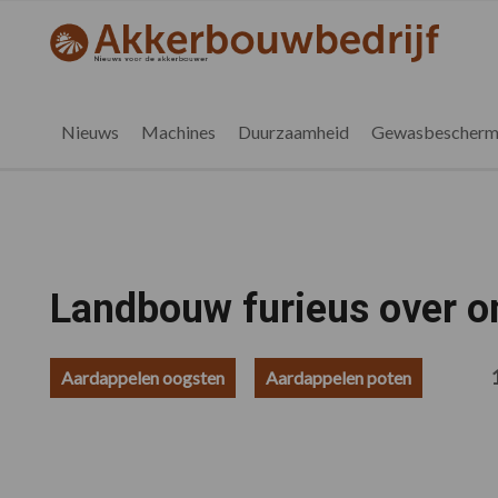
Spring
Door
Spring
Spring
naar
naar
naar
naar
akkerbouwbedrijf.nl
de
de
de
de
hoofdnavigatie
hoofd
eerste
voettekst
inhoud
sidebar
Nieuws
Machines
Duurzaamheid
Gewasbescherm
Landbouw furieus over o
Aardappelen oogsten
Aardappelen poten