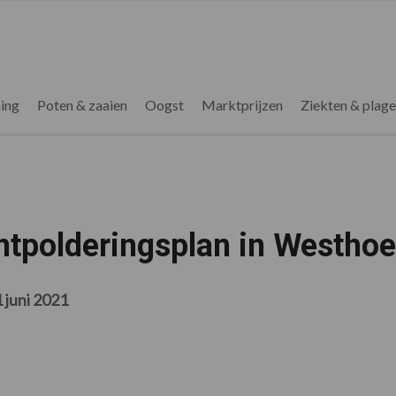
ing
Poten & zaaien
Oogst
Marktprijzen
Ziekten & plag
ntpolderingsplan in Westho
1 juni 2021