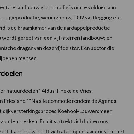
 hectare landbouw grond nodig is om te voldoen aan
energieproductie, woningbouw, CO2 vastlegging etc.
nd is de kraamkamer van de aardappelproductie
 wordt gerept van een vijf-sterren landbouw; en
sche drager van deze vijfde ster. Een sector die
iljoenen mensen.
rdoelen
or natuurdoelen”. Aldus Tineke de Vries,
n Friesland.” “Na alle commotie rondom de Agenda
et dijkversterkingsproces Koehool-Lauwersmeer;
t zouden trekken. En dit voltrekt zich buiten ons
gezet. Landbouw heeft zich afgelopen jaar constructief