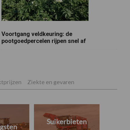
Voortgang veldkeuring: de
pootgoedpercelen rijpen snel af
tprijzen
Ziekte en gevaren
Suikerbieten
gsten