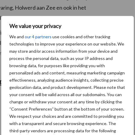
waring, Holwerd aan Zee en ook in het
 er zijn grenzen.”
We value your privacy
vincie op om te stoppen met de ontwikkeling van dit
We and
our 4 partners
use cookies and other tracking
lannen in dit gebied die ten koste gaan van
technologies to improve your experience on our website. We
may store and/or access information from your device and
n en de motie Dijkstra/Geurts te respecteren.
process the personal data, such as your IP address and
browsing data, for purposes like providing you with
personalized ads and content, measuring marketing campaign
effectiveness, analyzing audience insights, collecting precise
ogsten
geolocation data, and product development. Please note that
your consent will be valid across all our subdomains. You can
change or withdraw your consent at any time by clicking the
“Consent Preferences” button at the bottom of your screen.
We respect your choices and are committed to providing you
with a transparent and secure browsing experience. The
third-party vendors are processing data for the following