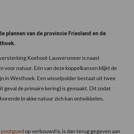
e plannen van de provincie Friesland en de
sthoek.
ijkversterking Koehool-Lauwersmeer is naast
n voor natuur. Eén van deze koppelkansen blijkt de
jn in Westhoek. Een wisselpolder bestaat uit twee
dit geval de primaire kering) is gemaakt. Dit zodat
behorende brakke natuur zich kan ontwikkelen.
.
pootgoed
op verbouwd is, is dan terug gegeven aan