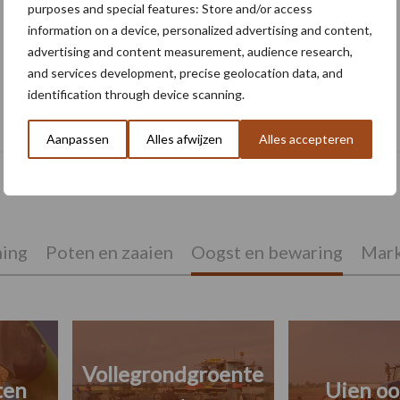
purposes and special features: Store and/or access
information on a device, personalized advertising and content,
advertising and content measurement, audience research,
and services development, precise geolocation data, and
identification through device scanning.
Blok Mechanisatie en Flikweert Vision
bundelen hun krachten
Aanpassen
Alles afwijzen
Alles accepteren
ing
Poten en zaaien
Oogst en bewaring
Mark
Vollegrondgroente
ten
Uien oo