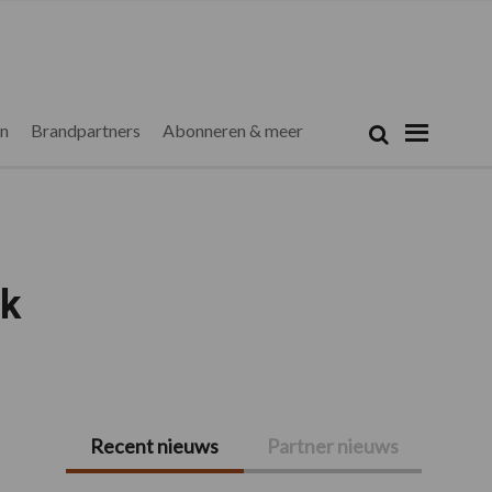
Zoeken...
Zoek
en
Brandpartners
Abonneren & meer
ek
Recent nieuws
Partner nieuws
Primaire