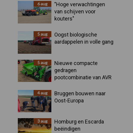
Sidebar
6 aug
"Hoge verwachtingen
van schijven voor
kouters"
5 aug
Oogst biologische
aardappelen in volle gang
5 aug
Nieuwe compacte
gedragen
pootcombinatie van AVR
4 aug
Bruggen bouwen naar
Oost-Europa
3 aug
Homburg en Escarda
beëindigen