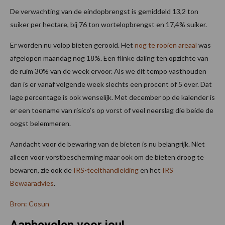
De verwachting van de eindopbrengst is gemiddeld 13,2 ton
suiker per hectare, bij 76 ton wortelopbrengst en 17,4% suiker.
Er worden nu volop bieten gerooid. Het
nog te rooien areaal
was
afgelopen maandag nog 18%. Een flinke daling ten opzichte van
de ruim 30% van de week ervoor. Als we dit tempo vasthouden
dan is er vanaf volgende week slechts een procent of 5 over. Dat
lage percentage is ook wenselijk. Met december op de kalender is
er een toename van risico’s op vorst of veel neerslag die beide de
oogst belemmeren.
Aandacht voor de bewaring van de bieten is nu belangrijk. Niet
alleen voor vorstbescherming maar ook om de bieten droog te
bewaren, zie ook de
IRS-teelthandleiding
en het
IRS
Bewaaradvies
.
Bron: Cosun
Aanbevolen voor jou!