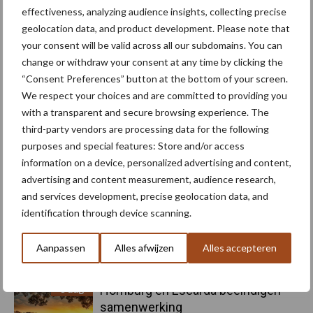
Sidebar
effectiveness, analyzing audience insights, collecting precise
6 aug
"Hoge verwachtingen van schijven
geolocation data, and product development. Please note that
voor kouters"
your consent will be valid across all our subdomains. You can
change or withdraw your consent at any time by clicking the
“Consent Preferences” button at the bottom of your screen.
5 aug
Oogst biologische aardappelen in
We respect your choices and are committed to providing you
volle gang
with a transparent and secure browsing experience. The
third-party vendors are processing data for the following
purposes and special features: Store and/or access
5 aug
Nieuwe compacte gedragen
information on a device, personalized advertising and content,
pootcombinatie van AVR
advertising and content measurement, audience research,
and services development, precise geolocation data, and
identification through device scanning.
4 aug
Bruggen bouwen naar Oost-Europa
Aanpassen
Alles afwijzen
Alles accepteren
3 aug
Homburg en Escarda beëindigen
samenwerking