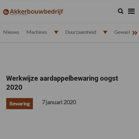
Spring
Door
Spring
Spring
naar
naar
naar
naar
Zoeken...
Zoek
akkerbouwbedrijf.nl
de
de
de
de
hoofdnavigatie
hoofd
eerste
voettekst
inhoud
sidebar
Nieuws
Machines
Duurzaamheid
Gewasbesc
Werkwijze aardappelbewaring oogst
2020
7 januari 2020
Bewaring