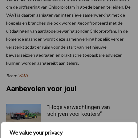
om de uitfasering van Chloorprofam in goede banen te leiden. De
VAVI is daarom aanjager van intensieve samenwerking met de
koepels en branches die ook worden geconfronteerd met de
uitdagingen van aardappelbewaring zonder Chloorprofam. In de
komende maanden wordt deze samenwerking hopelijk verder
versterkt zodat er ruim voor de start van het nieuwe
bewaarseizoen gedragen en praktische toepasbare adviezen
kunnen worden aangereikt aan telers.
Bron:
VAVI
Aanbevolen voor jou!
“Hoge verwachtingen van
schijven voor kouters”
We value your privacy