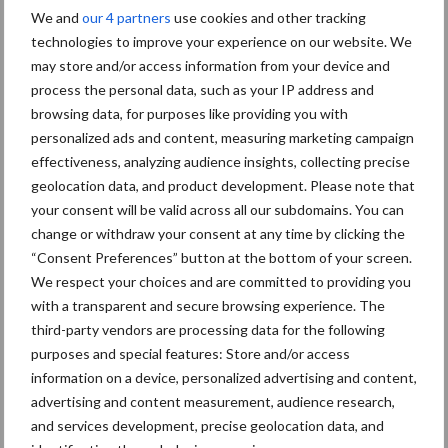
We and
our 4 partners
use cookies and other tracking
Oogst biologische
technologies to improve your experience on our website. We
aardappelen in volle gang
may store and/or access information from your device and
process the personal data, such as your IP address and
browsing data, for purposes like providing you with
personalized ads and content, measuring marketing campaign
Nieuwe compacte
effectiveness, analyzing audience insights, collecting precise
gedragen pootcombinatie
geolocation data, and product development. Please note that
van AVR
your consent will be valid across all our subdomains. You can
change or withdraw your consent at any time by clicking the
“Consent Preferences” button at the bottom of your screen.
We respect your choices and are committed to providing you
with a transparent and secure browsing experience. The
Themapagina's
third-party vendors are processing data for the following
purposes and special features: Store and/or access
Machines
Duurzaamheid
Gewasbeschermin
information on a device, personalized advertising and content,
advertising and content measurement, audience research,
and services development, precise geolocation data, and