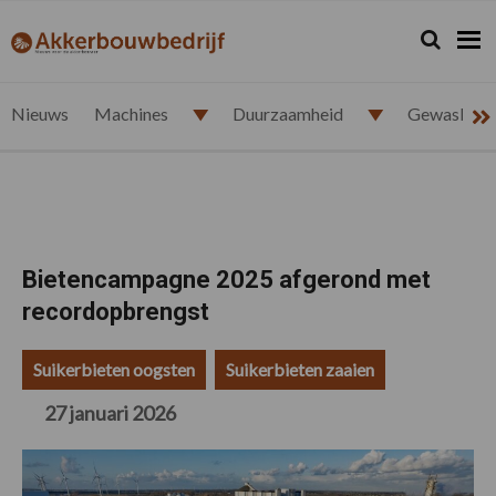
Spring
Door
Spring
Spring
naar
naar
naar
naar
Zoeken...
Zoek
akkerbouwbedrijf.nl
de
de
de
de
hoofdnavigatie
hoofd
eerste
voettekst
inhoud
sidebar
Nieuws
Machines
Duurzaamheid
Gewasbesc
Bietencampagne 2025 afgerond met
recordopbrengst
Suikerbieten oogsten
Suikerbieten zaaien
27 januari 2026