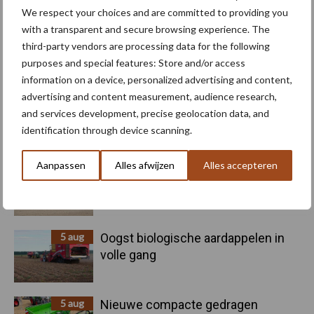
We respect your choices and are committed to providing you
with a transparent and secure browsing experience. The
third-party vendors are processing data for the following
Toon meer
purposes and special features: Store and/or access
information on a device, personalized advertising and content,
advertising and content measurement, audience research,
and services development, precise geolocation data, and
Primaire
Recent nieuws
Partner nieuws
identification through device scanning.
Sidebar
Aanpassen
Alles afwijzen
Alles accepteren
6 aug
"Hoge verwachtingen van schijven
voor kouters"
5 aug
Oogst biologische aardappelen in
volle gang
5 aug
Nieuwe compacte gedragen