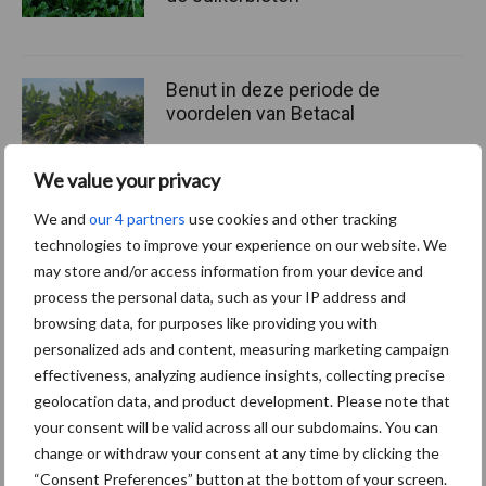
Benut in deze periode de
voordelen van Betacal
We value your privacy
We and
our 4 partners
use cookies and other tracking
technologies to improve your experience on our website. We
Themapagina's
may store and/or access information from your device and
process the personal data, such as your IP address and
Machines
Duurzaamheid
Gewasbeschermin
browsing data, for purposes like providing you with
personalized ads and content, measuring marketing campaign
effectiveness, analyzing audience insights, collecting precise
geolocation data, and product development. Please note that
your consent will be valid across all our subdomains. You can
Aardappelen
Graan oogsten
change or withdraw your consent at any time by clicking the
oogsten
“Consent Preferences” button at the bottom of your screen.