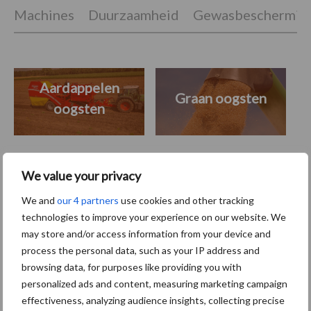
Machines
Duurzaamheid
Gewasbeschermin
Aardappelen
Graan oogsten
oogsten
We value your privacy
Toon meer
We and
our 4 partners
use cookies and other tracking
technologies to improve your experience on our website. We
may store and/or access information from your device and
Primaire
Recent nieuws
Partner nieuws
process the personal data, such as your IP address and
browsing data, for purposes like providing you with
Sidebar
personalized ads and content, measuring marketing campaign
6 aug
"Hoge verwachtingen van schijven
effectiveness, analyzing audience insights, collecting precise
voor kouters"