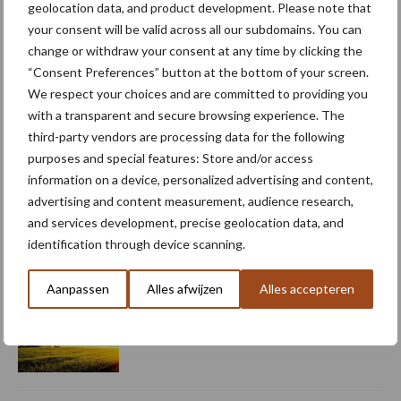
geolocation data, and product development. Please note that
your consent will be valid across all our subdomains. You can
change or withdraw your consent at any time by clicking the
5 aug
Oogst biologische aardappelen in
“Consent Preferences” button at the bottom of your screen.
volle gang
We respect your choices and are committed to providing you
with a transparent and secure browsing experience. The
third-party vendors are processing data for the following
5 aug
Nieuwe compacte gedragen
purposes and special features: Store and/or access
pootcombinatie van AVR
information on a device, personalized advertising and content,
advertising and content measurement, audience research,
and services development, precise geolocation data, and
4 aug
Bruggen bouwen naar Oost-Europa
identification through device scanning.
Aanpassen
Alles afwijzen
Alles accepteren
3 aug
Homburg en Escarda beëindigen
samenwerking