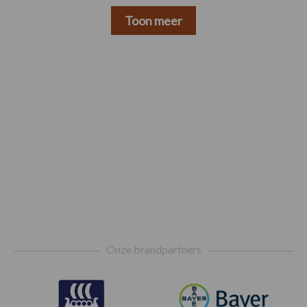
Toon meer
Footer
Onze brandpartners