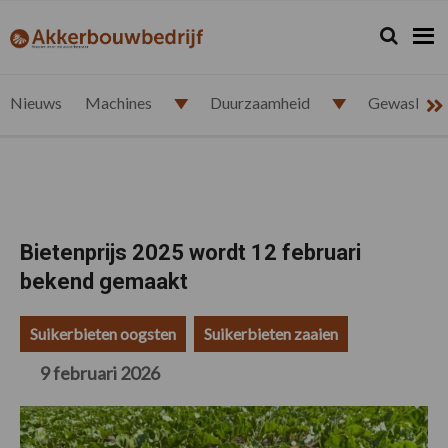
Spring
Door
Spring
Spring
naar
naar
naar
naar
Zoeken...
Zoek
akkerbouwbedrijf.nl
de
de
de
de
hoofdnavigatie
hoofd
eerste
voettekst
inhoud
sidebar
Nieuws
Machines
Duurzaamheid
Gewasbesc
Bietenprijs 2025 wordt 12 februari
bekend gemaakt
Suikerbieten oogsten
Suikerbieten zaaien
9 februari 2026