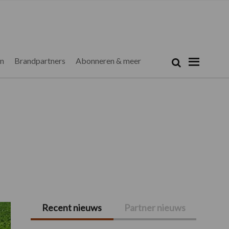
Zoeken...
Zoek
en
Brandpartners
Abonneren & meer
Recent nieuws
Partner nieuws
Primaire