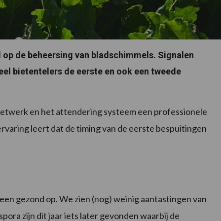
rd op de beheersing van bladschimmels. Signalen
veel bietentelers de eerste en ook een tweede
etwerk en het attendering systeem een professionele
rvaring leert dat de timing van de eerste bespuitingen
een gezond op. We zien (nog) weinig aantastingen van
pora zijn dit jaar iets later gevonden waarbij de