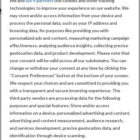
We and
our 4 partners
use cookies and other tracking
technologies to improve your experience on our website. We
ogsten
may store and/or access information from your device and
process the personal data, such as your IP address and
browsing data, for purposes like providing you with
personalized ads and content, measuring marketing campaign
effectiveness, analyzing audience insights, collecting precise
geolocation data, and product development. Please note that
your consent will be valid across all our subdomains. You can
change or withdraw your consent at any time by clicking the
“Consent Preferences” button at the bottom of your screen.
We respect your choices and are committed to providing you
with a transparent and secure browsing experience. The
third-party vendors are processing data for the following
Check op rhizomaniesymptomen in de
purposes and special features: Store and/or access
suikerbieten
information on a device, personalized advertising and content,
advertising and content measurement, audience research,
and services development, precise geolocation data, and
identification through device scanning.