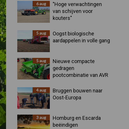
Sidebar
6 aug
"Hoge verwachtingen
van schijven voor
kouters"
5 aug
Oogst biologische
aardappelen in volle gang
5 aug
Nieuwe compacte
gedragen
pootcombinatie van AVR
4 aug
Bruggen bouwen naar
Oost-Europa
3 aug
Homburg en Escarda
beëindigen