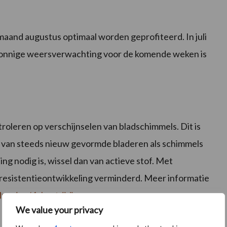
aand augustus optimaal worden geprofiteerd. In juli
zonnige weersverwachting voor de komende weken is
ntroleren op verschijnselen van bladschimmels. Dit is
 van steeds nieuw gevormde bladeren als schimmels
ng nodig is, wissel dan van actieve stof. Met
op resistentieontwikkeling verminderd. Meer informatie
pagina/4.-bestrijding
We value your privacy