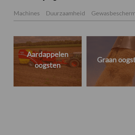
Machines
Duurzaamheid
Gewasbescherm
Aardappelen
Graan oogs
oogsten