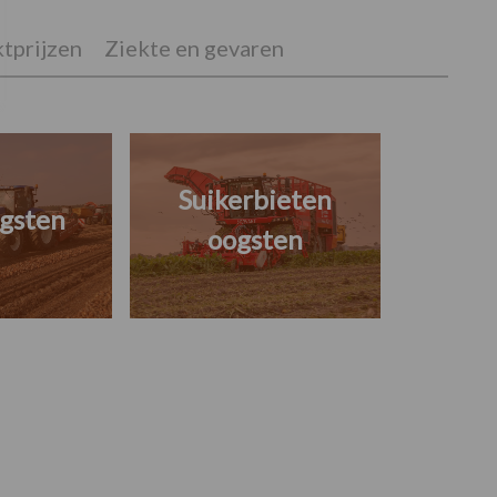
tprijzen
Ziekte en gevaren
Suikerbieten
gsten
oogsten