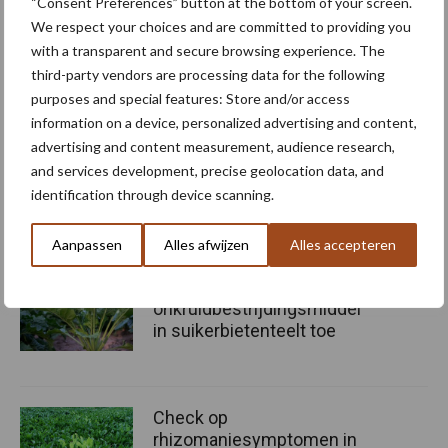
“Consent Preferences” button at the bottom of your screen.
We respect your choices and are committed to providing you
with a transparent and secure browsing experience. The
third-party vendors are processing data for the following
purposes and special features: Store and/or access
information on a device, personalized advertising and content,
Bron: CBS
advertising and content measurement, audience research,
Bron:
CBS
and services development, precise geolocation data, and
Aanbevolen voor jou! suikerbieten
identification through device scanning.
oogsten
Aanpassen
Alles afwijzen
Alles accepteren
Ctgb laat nieuw
onkruidbestrijdingsmiddel
in suikerbietenteelt toe
Check op
rhizomaniesymptomen in