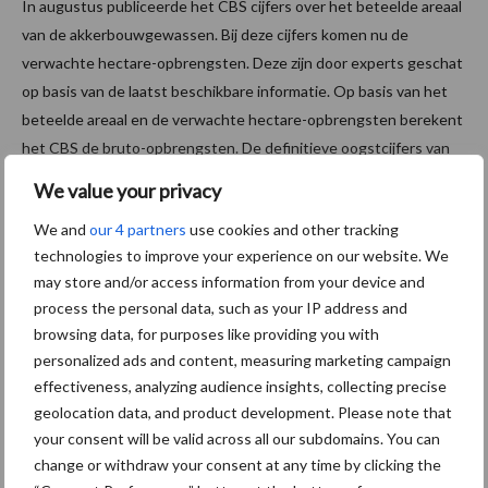
In augustus publiceerde het CBS cijfers over het beteelde areaal
van de akkerbouwgewassen. Bij deze cijfers komen nu de
verwachte hectare-opbrengsten. Deze zijn door experts geschat
op basis van de laatst beschikbare informatie. Op basis van het
beteelde areaal en de verwachte hectare-opbrengsten berekent
het CBS de bruto-opbrengsten. De definitieve oogstcijfers van
2023 worden eind januari 2024 bekendgemaakt. De bruto-
We value your privacy
opbrengst van de definitieve raming kan lager uitkomen dan nu
We and
our 4 partners
use cookies and other tracking
berekend doordat de geoogste oppervlakte uiteindelijk lager uit
technologies to improve your experience on our website. We
kan vallen dan de beteelde oppervlakte.
may store and/or access information from your device and
process the personal data, such as your IP address and
browsing data, for purposes like providing you with
personalized ads and content, measuring marketing campaign
effectiveness, analyzing audience insights, collecting precise
geolocation data, and product development. Please note that
your consent will be valid across all our subdomains. You can
change or withdraw your consent at any time by clicking the