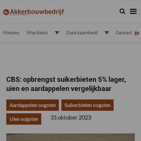
Spring
Door
Spring
Spring
naar
naar
naar
naar
Zoeken...
Zoek
akkerbouwbedrijf.nl
de
de
de
de
hoofdnavigatie
hoofd
eerste
voettekst
inhoud
sidebar
Nieuws
Machines
Duurzaamheid
Gewasbesc
CBS: opbrengst suikerbieten 5% lager,
uien en aardappelen vergelijkbaar
Aardappelen oogsten
Suikerbieten oogsten
31 oktober 2023
Uien oogsten