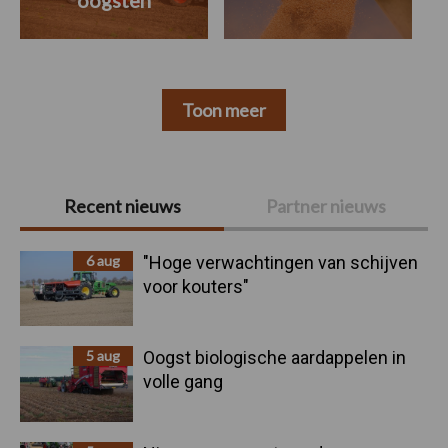
oogsten
Toon meer
Primaire
Recent nieuws
Partner nieuws
Sidebar
6 aug
"Hoge verwachtingen van schijven
voor kouters"
5 aug
Oogst biologische aardappelen in
volle gang