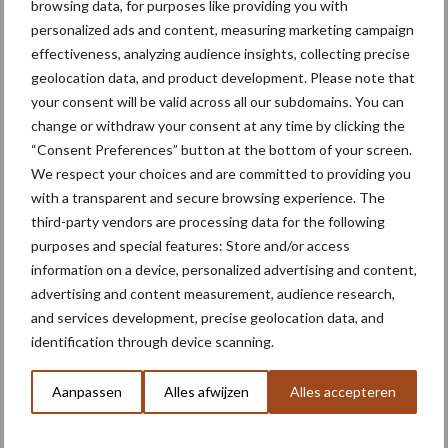
browsing data, for purposes like providing you with
personalized ads and content, measuring marketing campaign
Primaire
Recent nieuws
Partner nieuws
effectiveness, analyzing audience insights, collecting precise
Sidebar
geolocation data, and product development. Please note that
your consent will be valid across all our subdomains. You can
6 aug
"Hoge verwachtingen van schijven
change or withdraw your consent at any time by clicking the
voor kouters"
“Consent Preferences” button at the bottom of your screen.
We respect your choices and are committed to providing you
with a transparent and secure browsing experience. The
5 aug
Oogst biologische aardappelen in
third-party vendors are processing data for the following
volle gang
purposes and special features: Store and/or access
information on a device, personalized advertising and content,
advertising and content measurement, audience research,
5 aug
Nieuwe compacte gedragen
and services development, precise geolocation data, and
pootcombinatie van AVR
identification through device scanning.
Aanpassen
Alles afwijzen
Alles accepteren
4 aug
Bruggen bouwen naar Oost-Europa