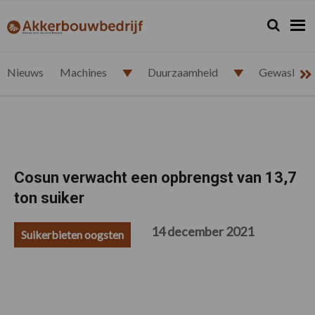
Spring
Door
Spring
Spring
naar
naar
naar
naar
Zoeken...
Zoek
akkerbouwbedrijf.nl
de
de
de
de
hoofdnavigatie
hoofd
eerste
voettekst
inhoud
sidebar
Nieuws
Machines
Duurzaamheid
Gewasbesc
Cosun verwacht een opbrengst van 13,7
ton suiker
14 december 2021
Suikerbieten oogsten