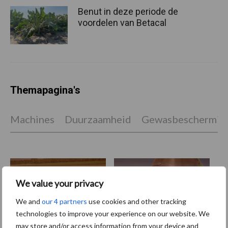
Benut in deze periode de
voordelen van Betacal
Themapagina's
Machines
Duurzaamheid
Gewasbeschermin
Aardappelen
Graan oogsten
We value your privacy
oogsten
We and
our 4 partners
use cookies and other tracking
technologies to improve your experience on our website. We
may store and/or access information from your device and