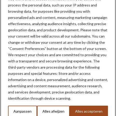
process the personal data, such as your IP address and
Toon meer
browsing data, for purposes like providing you with
personalized ads and content, measuring marketing campaign
effectiveness, analyzing audience insights, collecting precise
Primaire
geolocation data, and product development. Please note that
Recent nieuws
Partner nieuws
your consent will be valid across all our subdomains. You can
Sidebar
change or withdraw your consent at any time by clicking the
6 aug
"Hoge verwachtingen van schijven
“Consent Preferences” button at the bottom of your screen.
voor kouters"
We respect your choices and are committed to providing you
with a transparent and secure browsing experience. The
third-party vendors are processing data for the following
5 aug
Oogst biologische aardappelen in
purposes and special features: Store and/or access
volle gang
information on a device, personalized advertising and content,
advertising and content measurement, audience research,
and services development, precise geolocation data, and
5 aug
Nieuwe compacte gedragen
identification through device scanning.
pootcombinatie van AVR
Aanpassen
Alles afwijzen
Alles accepteren