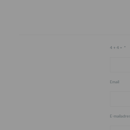
4 + 4 =
*
Email
E-mailadre