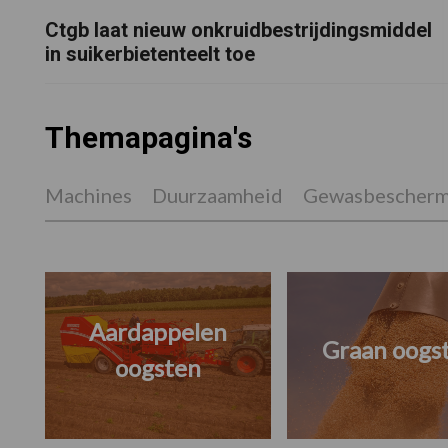
Ctgb laat nieuw onkruidbestrijdingsmiddel
in suikerbietenteelt toe
Themapagina's
Machines
Duurzaamheid
Gewasbescherm
Aardappelen
Graan oogs
oogsten