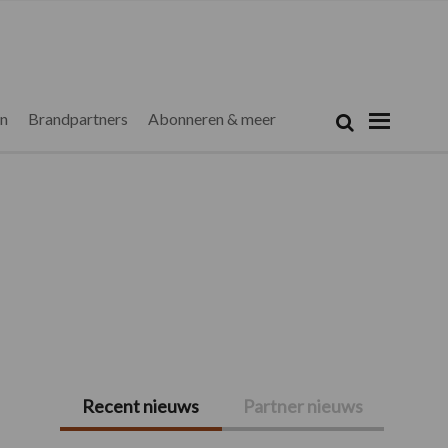
Zoeken...
Zoek
en
Brandpartners
Abonneren & meer
Recent nieuws
Partner nieuws
Primaire