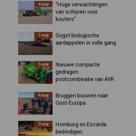
Sidebar
6 aug
"Hoge verwachtingen
van schijven voor
kouters"
5 aug
Oogst biologische
aardappelen in volle gang
5 aug
Nieuwe compacte
gedragen
pootcombinatie van AVR
4 aug
Bruggen bouwen naar
Oost-Europa
3 aug
Homburg en Escarda
beëindigen