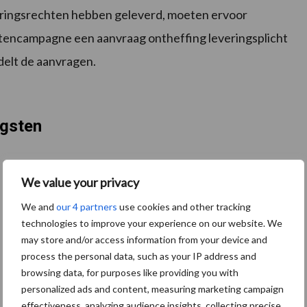
veringsrechten hebben geleverd, moeten ervoor
ietencampagne een aanvraag ontheffing leveringsplicht
delt de aanvragen.
ogsten
We value your privacy
We and
our 4 partners
use cookies and other tracking
technologies to improve your experience on our website. We
may store and/or access information from your device and
process the personal data, such as your IP address and
browsing data, for purposes like providing you with
personalized ads and content, measuring marketing campaign
effectiveness, analyzing audience insights, collecting precise