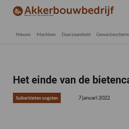
Spring
Door
Spring
Spring
naar
naar
naar
naar
akkerbouwbedrijf.nl
de
de
de
de
hoofdnavigatie
hoofd
eerste
voettekst
inhoud
sidebar
Nieuws
Machines
Duurzaamheid
Gewasbescherm
Het einde van de bietenc
7 januari 2022
Suikerbieten oogsten