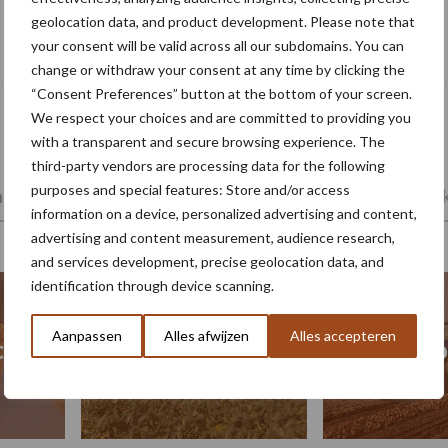
geolocation data, and product development. Please note that
Check op rhizomaniesymptomen in de
your consent will be valid across all our subdomains. You can
suikerbieten
change or withdraw your consent at any time by clicking the
“Consent Preferences” button at the bottom of your screen.
We respect your choices and are committed to providing you
with a transparent and secure browsing experience. The
third-party vendors are processing data for the following
purposes and special features: Store and/or access
ing
Poten en zaaien
Oogst en bewaring
Mark
information on a device, personalized advertising and content,
advertising and content measurement, audience research,
and services development, precise geolocation data, and
identification through device scanning.
Vollegrondgroente
Aanpassen
Alles afwijzen
Alles accepteren
ten
Uien oo
oogsten